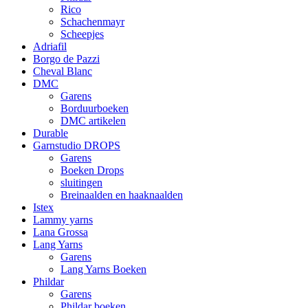
Rico
Schachenmayr
Scheepjes
Adriafil
Borgo de Pazzi
Cheval Blanc
DMC
Garens
Borduurboeken
DMC artikelen
Durable
Garnstudio DROPS
Garens
Boeken Drops
sluitingen
Breinaalden en haaknaalden
Istex
Lammy yarns
Lana Grossa
Lang Yarns
Garens
Lang Yarns Boeken
Phildar
Garens
Phildar boeken