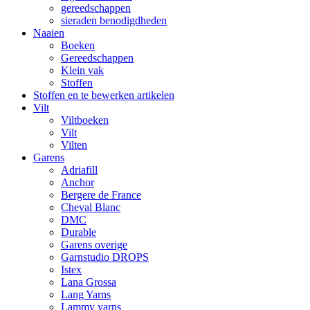
gereedschappen
sieraden benodigdheden
Naaien
Boeken
Gereedschappen
Klein vak
Stoffen
Stoffen en te bewerken artikelen
Vilt
Viltboeken
Vilt
Vilten
Garens
Adriafill
Anchor
Bergere de France
Cheval Blanc
DMC
Durable
Garens overige
Garnstudio DROPS
Istex
Lana Grossa
Lang Yarns
Lammy yarns