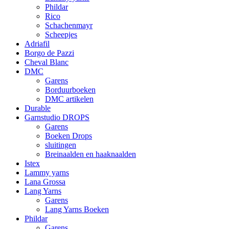
Phildar
Rico
Schachenmayr
Scheepjes
Adriafil
Borgo de Pazzi
Cheval Blanc
DMC
Garens
Borduurboeken
DMC artikelen
Durable
Garnstudio DROPS
Garens
Boeken Drops
sluitingen
Breinaalden en haaknaalden
Istex
Lammy yarns
Lana Grossa
Lang Yarns
Garens
Lang Yarns Boeken
Phildar
Garens