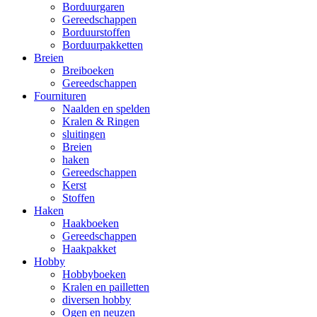
Borduurgaren
Gereedschappen
Borduurstoffen
Borduurpakketten
Breien
Breiboeken
Gereedschappen
Fournituren
Naalden en spelden
Kralen & Ringen
sluitingen
Breien
haken
Gereedschappen
Kerst
Stoffen
Haken
Haakboeken
Gereedschappen
Haakpakket
Hobby
Hobbyboeken
Kralen en pailletten
diversen hobby
Ogen en neuzen