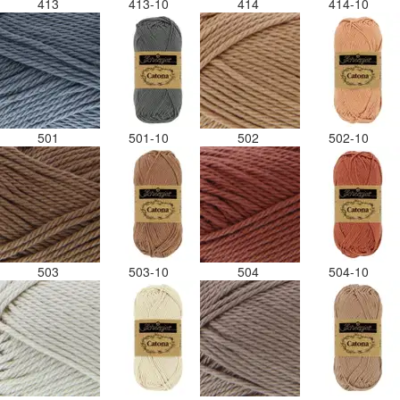
413
413-10
414
414-10
501
501-10
502
502-10
503
503-10
504
504-10