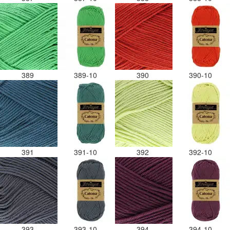
389
389-10
390
390-10
391
391-10
392
392-10
393
393-10
394
394-10