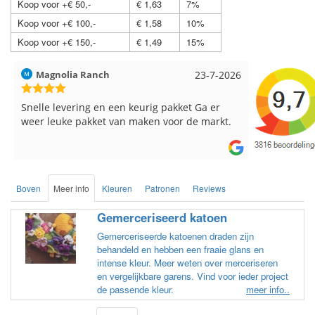
Koop voor +€ 50,-
€ 1,63
7%
Koop voor +€ 100,-
€ 1,58
10%
Koop voor +€ 150,-
€ 1,49
15%
Hilde uit Loyers
17-7-2026
Loes uit 
Reeds meerdere keren breigaren en
Snelle leve
breinaalden besteld, altijd heel tevreden over
de service.
Boven
Meer info
Kleuren
Patronen
Reviews
Gemerceriseerd katoen
Gemerceriseerde katoenen draden zijn
behandeld en hebben een fraaie glans en
intense kleur. Meer weten over merceriseren
en vergelijkbare garens. Vind voor ieder project
de passende kleur.
meer info..