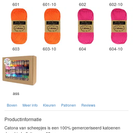
601
601-10
602
602-10
603
603-10
604
604-10
ass
Boven
Meer info
Kleuren
Patronen
Reviews
Productinformatie
Catona van scheepjes is een 100% gemerceriseerd katoenen