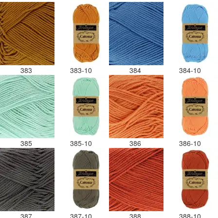
383
383-10
384
384-10
385
385-10
386
386-10
387
387-10
388
388-10