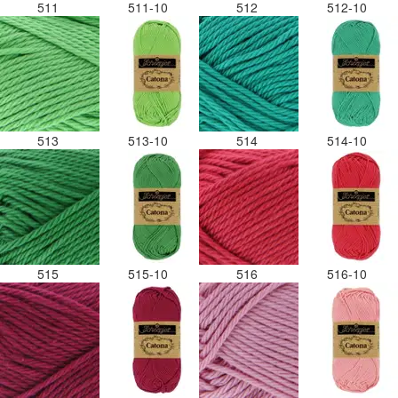
511
511-10
512
512-10
513
513-10
514
514-10
515
515-10
516
516-10