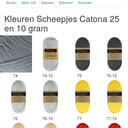
Boven
Meer info
Kleuren
Patronen
Reviews
Kleuren Scheepjes Catona 25
en 10 gram
74
74-10
75
75-10
76
76-10
77
77-10