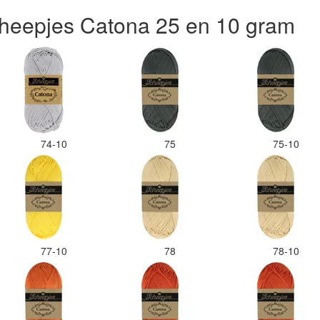
heepjes Catona 25 en 10 gram
74-10
75
75-10
77-10
78
78-10