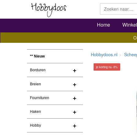
Home
Winke
O
Hobbydoos.nl
Schee
** Nieuw
je korting nu -5%
Borduren
Breien
Fournituren
Haken
Hobby