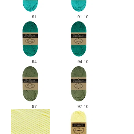
91
91-10
94
94-10
97
97-10