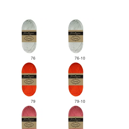
maar hopen dat ik de juiste
kleurcode bij de juiste bol heb
gedaan. Misschien een tip om de
kleuren apart in te pakken met
een sticker welke kleur het is?
Desondanks zou ik deze shop
zeker wel aanbevelen wat betreft
de viltwol. Goede prijs/kwaliteit
verhouding.
76
76-10
79
79-10