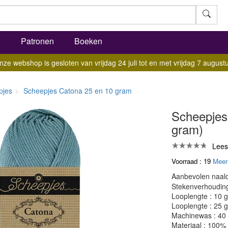
l
Patronen
Boeken
nze webshop is gesloten van vrijdag 24 juli tot en met vrijdag 7 augustu
pjes
Scheepjes Catona 25 en 10 gram
Scheepjes
gram)
Lees
Voorraad : 19
Meer
Aanbevolen naald
Stekenverhouding:
Looplengte : 10 
Looplengte : 25 
Machinewas : 40
Materiaal : 100%