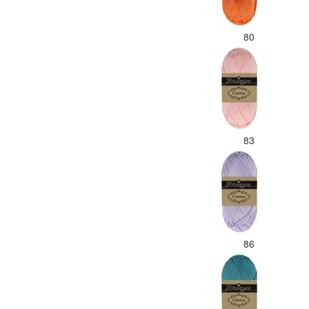
80
83
86