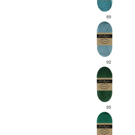
89
92
95