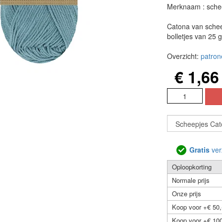
Merknaam : sche
Catona van schee
bolletjes van 25 
Overzicht:
patron
€ 1,66
Gratis
ver
Oploopkorting
Normale prijs
Onze prijs
Koop voor +€ 50,
Koop voor +€ 100