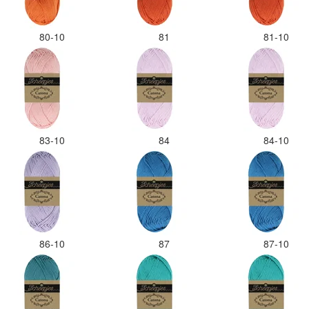
80-10
81
81-10
83-10
84
84-10
86-10
87
87-10