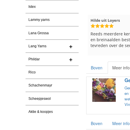
Istex
Magnolia Ranch
23-7-2026
Hilde uit Loyers
1
Lammy yarns
Snelle levering en een keurig
Reeds meerdere keren br
Lana Grossa
pakket Ga er weer leuke pakket
en breinaalden besteld, al
van maken voor de markt.
tevreden over de service.
Lang Yarns
Phildar
Boven
Meer info
Rico
Ge
Schachenmayr
Gem
en 
wet
Scheepjeswol
Vin
Aktie & koopjes
Boven
Meer info