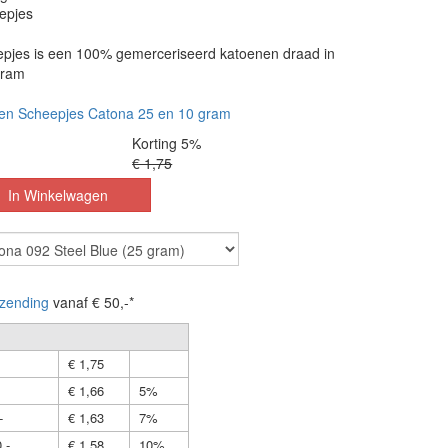
epjes
pjes is een 100% gemerceriseerd katoenen draad in
gram
en Scheepjes Catona 25 en 10 gram
Korting 5%
€ 1,75
zending
vanaf € 50,-*
€ 1,75
€ 1,66
5%
-
€ 1,63
7%
,-
€ 1,58
10%