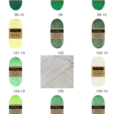
98-10
99
99-10
101-10
102
102-10
104-10
105
105-10