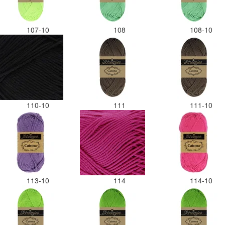
107-10
108
108-10
110-10
111
111-10
113-10
114
114-10