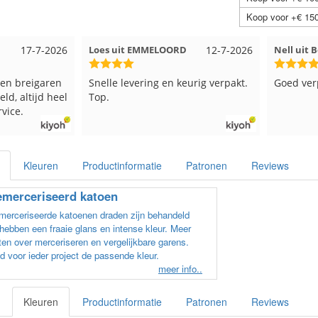
Koop voor +€ 150
7-7-2026
Loes uit EMMELOORD
12-7-2026
Nell uit Beuni
eigaren
Snelle levering en keurig verpakt.
Goed verpakt e
tijd heel
Top.
Kleuren
Productinformatie
Patronen
Reviews
merceriseerd katoen
erceriseerde katoenen draden zijn behandeld
hebben een fraaie glans en intense kleur. Meer
en over merceriseren en vergelijkbare garens.
d voor ieder project de passende kleur.
meer info..
Kleuren
Productinformatie
Patronen
Reviews