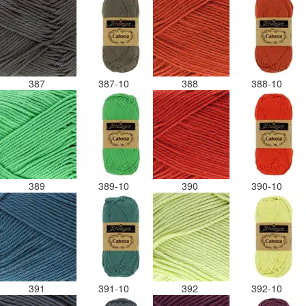
387
387-10
388
388-10
389
389-10
390
390-10
391
391-10
392
392-10