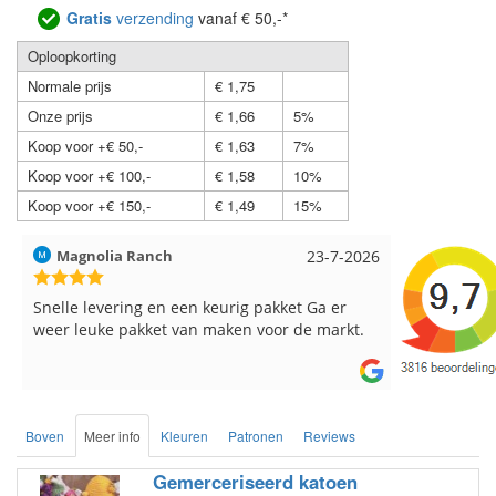
Gratis
verzending
vanaf € 50,-*
Oploopkorting
Normale prijs
€ 1,75
Onze prijs
€ 1,66
5%
Koop voor +€ 50,-
€ 1,63
7%
Koop voor +€ 100,-
€ 1,58
10%
Koop voor +€ 150,-
€ 1,49
15%
Hilde uit Loyers
17-7-2026
Loes uit 
Reeds meerdere keren breigaren en
Snelle leve
breinaalden besteld, altijd heel tevreden over
de service.
Boven
Meer info
Kleuren
Patronen
Reviews
Gemerceriseerd katoen