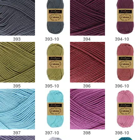
393
393-10
394
394-10
395
395-10
396
396-10
397
397-10
398
398-10