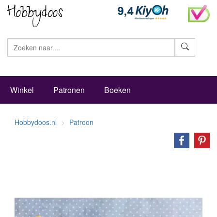
Zoeke
Winkel
Patronen
Boeken
Hobbydoos.nl
Patroon