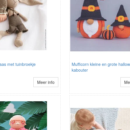
aas met tuinbroekje
Mufficorn kleine en grote hallo
kabouter
Meer info
Mee