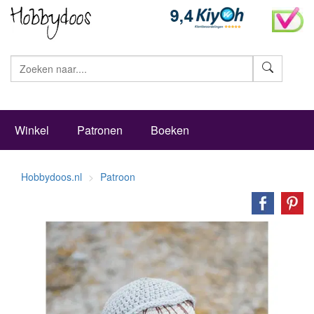
Zoeke
Winkel
Patronen
Boeken
Hobbydoos.nl
Patroon