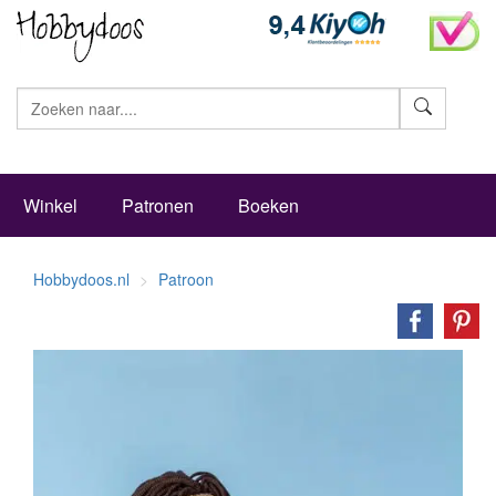
Zoeke
Winkel
Patronen
Boeken
Hobbydoos.nl
Patroon