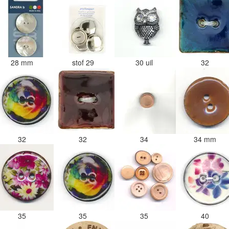
28 mm
stof 29
30 uil
32
32
32
34
34 mm
35
35
35
40