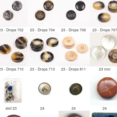
23 - Drops 702
23 - Drops 704
23 - Drops 706
23 - Drops 70
23 - Drops 710
23 - Drops 713
23 - Drops 811
23 mm
stof 23
24
24
24