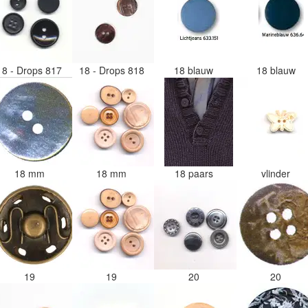
18 - Drops 817
18 - Drops 818
18 blauw
18 blauw
18 mm
18 mm
18 paars
vlinder
19
19
20
20