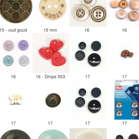
15 - oud goud
15 mm
16
16
16
16 - Drops 553
17
17
17
17
17
17