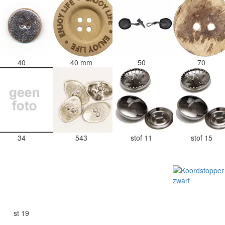
40
40 mm
50
70
34
543
stof 11
stof 15
st 19