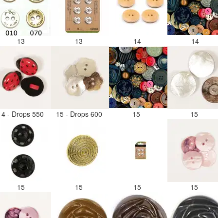
13
13
14
14
14 - Drops 550
15 - Drops 600
15
15
15
15
15
15