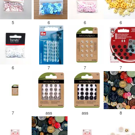
5
6
6
6
6
7
7
7
7
ass
ass
8