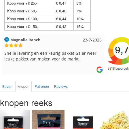
Koop voor +€ 25,-
€ 0,47
5%
Koop voor +€ 50,-
€ 0,46
7%
Koop voor +€ 100,-
€ 0,44
10%
Koop voor +€ 150,-
€ 0,42
15%
Hilde uit Loyers
17-7-2026
Loes uit
Reeds meerdere keren breigaren en breinaalden
Snelle le
besteld, altijd heel tevreden over de service.
Boven
knopen
Patronen
Reviews
knopen reeks