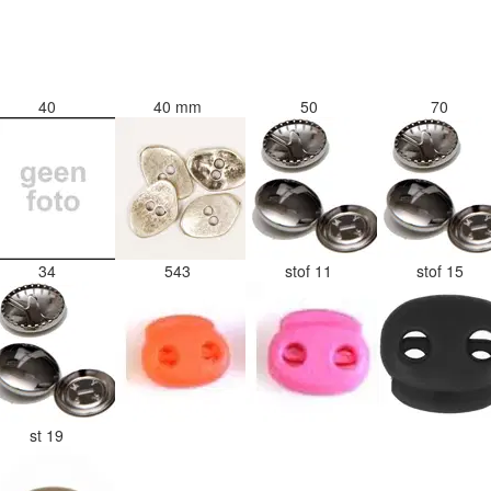
40
40 mm
50
70
34
543
stof 11
stof 15
st 19