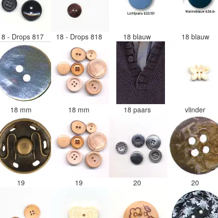
18 - Drops 817
18 - Drops 818
18 blauw
18 blauw
18 mm
18 mm
18 paars
vlinder
19
19
20
20