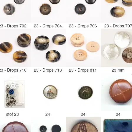
23 - Drops 702
23 - Drops 704
23 - Drops 706
23 - Drops 70
23 - Drops 710
23 - Drops 713
23 - Drops 811
23 mm
stof 23
24
24
24