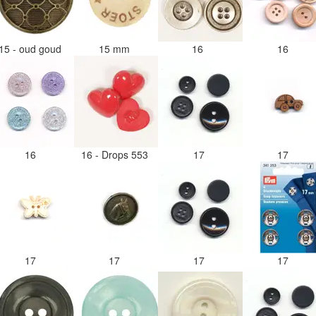
15 - oud goud
15 mm
16
16
16
16 - Drops 553
17
17
17
17
17
17