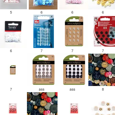
5
6
6
6
6
7
7
7
7
ass
ass
8