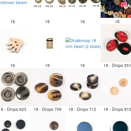
18
18
18
18
18
18
18
18 - Drops 55
18 - Drops 623
18 - Drops 709
18 - Drops 712
18 - Drops 81