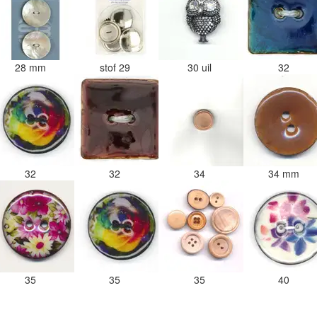
28 mm
stof 29
30 uil
32
32
32
34
34 mm
35
35
35
40