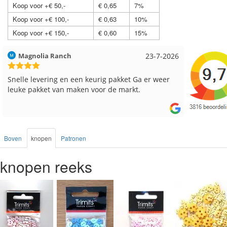
Koop voor +€ 50,-
€ 0,65
7%
Koop voor +€ 100,-
€ 0,63
10%
Koop voor +€ 150,-
€ 0,60
15%
Hilde uit Loyers
17-7-2026
Loes uit
Reeds meerdere keren breigaren en breinaalden
Snelle le
besteld, altijd heel tevreden over de service.
Boven
knopen
Patronen
knopen reeks