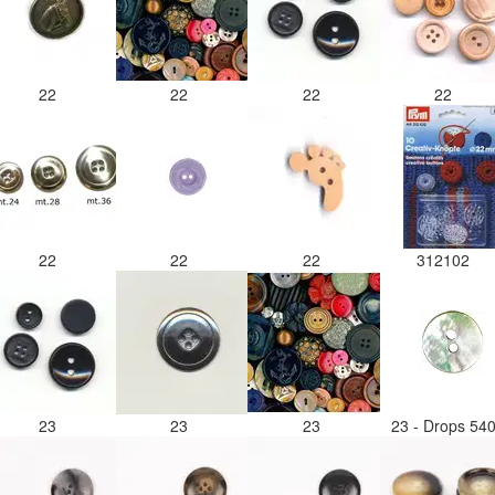
22
22
22
22
22
22
22
312102
23
23
23
23 - Drops 54