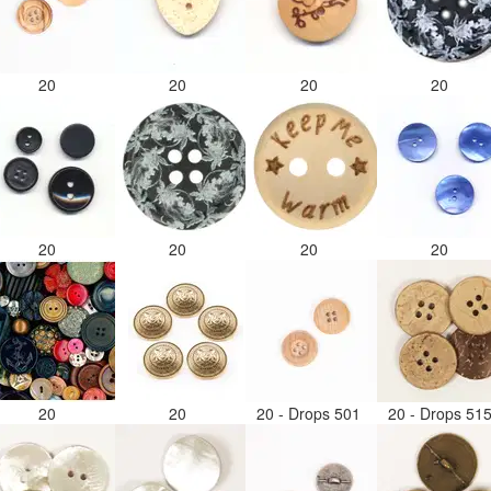
20
20
20
20
20
20
20
20
20
20
20 - Drops 501
20 - Drops 51