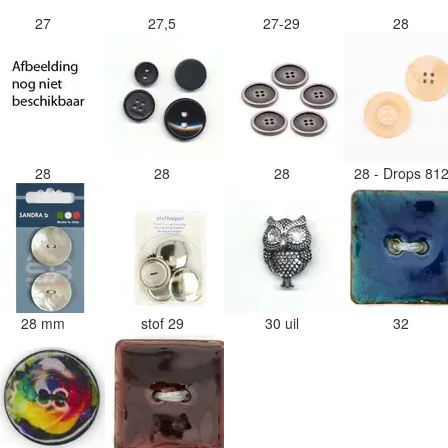
27
27,5
27-29
28
28
28
28
28 - Drops 81
28 mm
stof 29
30 uil
32