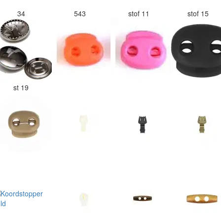
34
543
stof 11
stof 15
st 19