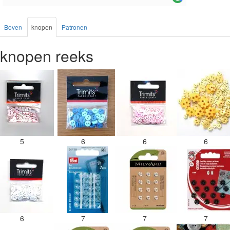
Boven
knopen
Patronen
knopen reeks
5
6
6
6
6
7
7
7