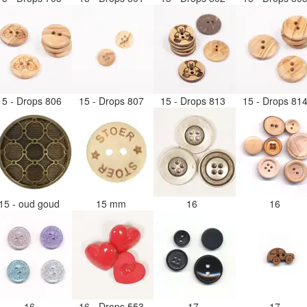
15 - Drops 806
15 - Drops 807
15 - Drops 813
15 - Drops 81
15 - oud goud
15 mm
16
16
16
16 - Drops 553
17
17