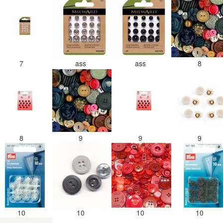
7
ass
ass
8
8
9
9
9
10
10
10
10