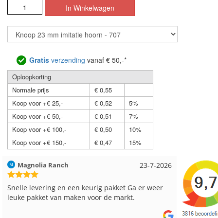
Gratis
verzending
vanaf € 50,-*
Oploopkorting
Normale prijs
€ 0,55
Koop voor +€ 25,-
€ 0,52
5%
Koop voor +€ 50,-
€ 0,51
7%
Koop voor +€ 100,-
€ 0,50
10%
Koop voor +€ 150,-
€ 0,47
15%
Hilde uit Loyers
17-7-2026
Loes uit
Reeds meerdere keren breigaren en breinaalden
Snelle le
besteld, altijd heel tevreden over de service.