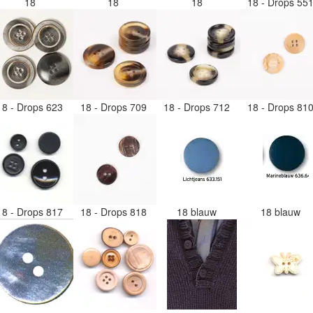
18
18
18
18 - Drops 55
18 - Drops 623
18 - Drops 709
18 - Drops 712
18 - Drops 81
18 - Drops 817
18 - Drops 818
18 blauw
18 blauw