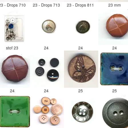
23 - Drops 710
23 - Drops 713
23 - Drops 811
23 mm
stof 23
24
24
24
24
24
25
25