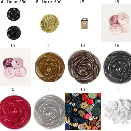
14 - Drops 550
15 - Drops 600
15
15
15
15
15
15
15
15
15
15