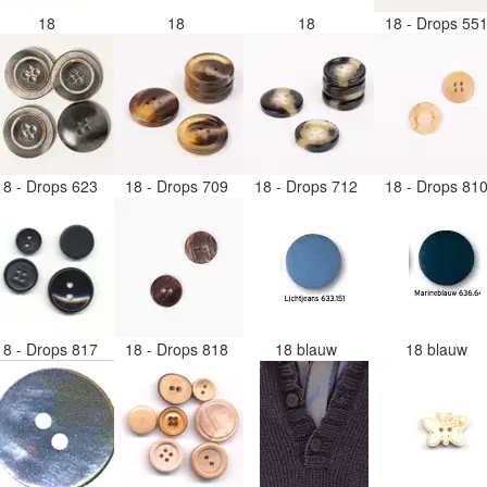
18
18
18
18 - Drops 55
18 - Drops 623
18 - Drops 709
18 - Drops 712
18 - Drops 81
18 - Drops 817
18 - Drops 818
18 blauw
18 blauw