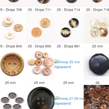
25 - Drops 708
25 - Drops 711
25 - Drops 714
25 - Drops 71
25 - Drops 804
25 - Drops 809
25 - Drops 881
25 mm
25 mm
25 mm
25 mm
26