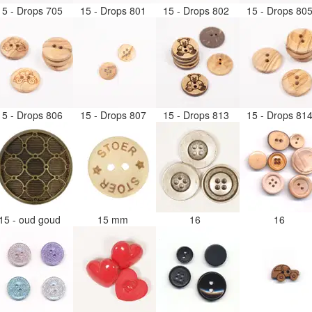
15 - Drops 705
15 - Drops 801
15 - Drops 802
15 - Drops 80
15 - Drops 806
15 - Drops 807
15 - Drops 813
15 - Drops 81
15 - oud goud
15 mm
16
16