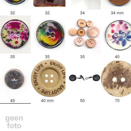
32
32
34
34 mm
35
35
35
40
40
40 mm
50
70