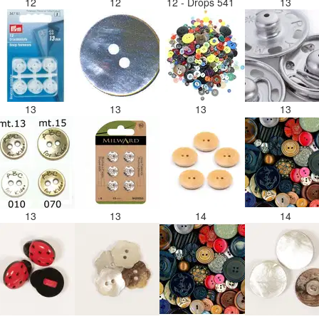
12
12
12 - Drops 541
13
13
13
13
13
13
13
14
14