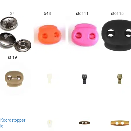
34
543
stof 11
stof 15
st 19