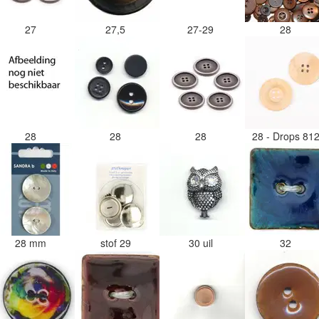
27
27,5
27-29
28
28
28
28
28 - Drops 81
28 mm
stof 29
30 uil
32