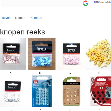
Boven
knopen
Patronen
knopen reeks
5
6
6
6
6
7
7
7