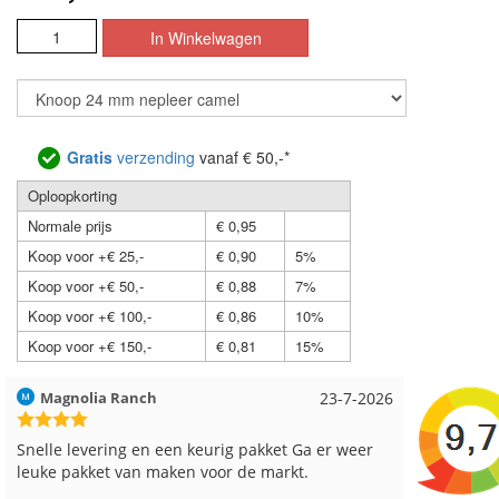
Gratis
verzending
vanaf € 50,-*
Oploopkorting
Normale prijs
€ 0,95
Koop voor +€ 25,-
€ 0,90
5%
Koop voor +€ 50,-
€ 0,88
7%
Koop voor +€ 100,-
€ 0,86
10%
Koop voor +€ 150,-
€ 0,81
15%
Hilde uit Loyers
17-7-2026
Loes uit
Reeds meerdere keren breigaren en breinaalden
Snelle le
besteld, altijd heel tevreden over de service.