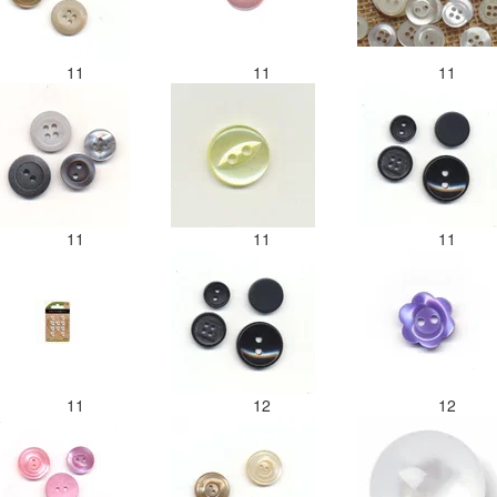
11
11
11
11
11
11
11
12
12