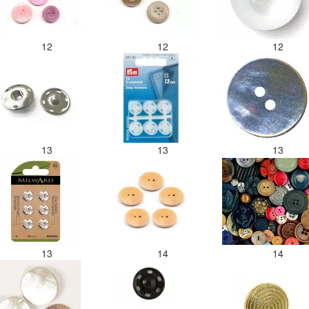
12
12
12
13
13
13
13
14
14