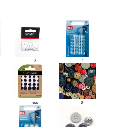
6
7
ass
8