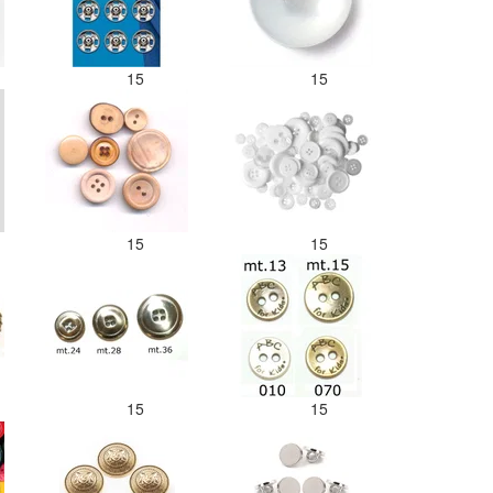
15
15
15
15
15
15