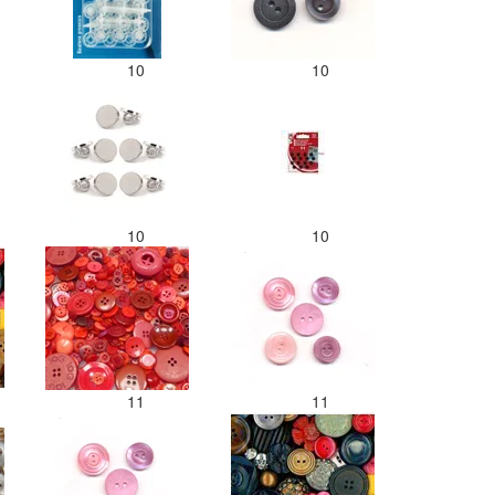
10
10
10
10
11
11