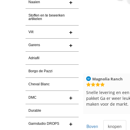
Naaien
Stoffen en te bewerken
artikelen
Vilt
Garens
Adriafil
Borgo de Pazzi
Christel Vanderlinden
30-7-2026
Magnolia Ranch
Cheval Blanc
Snelle levering. En prima garen
Snelle levering en een 
pakket Ga er weer leuk
DMC
maken voor de markt.
Durable
Garnstudio DROPS
Boven
knopen