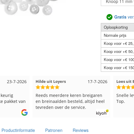
Gratis
ver
Oploopkorting
Normale prijs
Koop voor +€ 25,
Koop voor +€ 50,
Koop voor +€ 100
Koop voor +€ 150
23-7-2026
Hilde uit Loyers
17-7-2026
Loes uit
keurig
Reeds meerdere keren breigaren
Snelle le
e pakket van
en breinaalden besteld, altijd heel
Top.
tevreden over de service.
Productinformatie
Patronen
Reviews