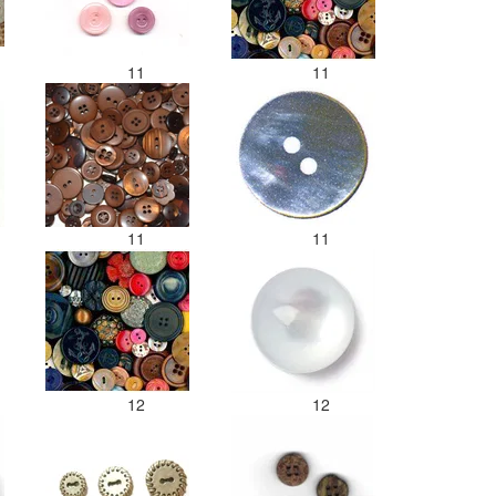
11
11
11
11
12
12