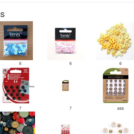
ks
6
6
6
7
7
ass