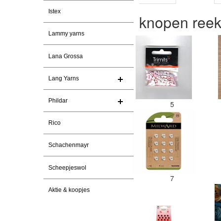
Istex
knopen ree
Lammy yarns
Lana Grossa
Lang Yarns
Phildar
5
Rico
Schachenmayr
Scheepjeswol
7
Aktie & koopjes