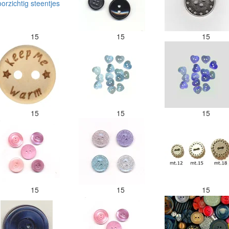
15
15
15
15
15
15
15
15
15