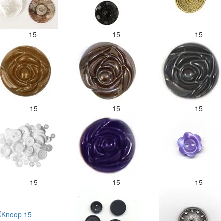
15
15
15
15
15
15
15
15
15