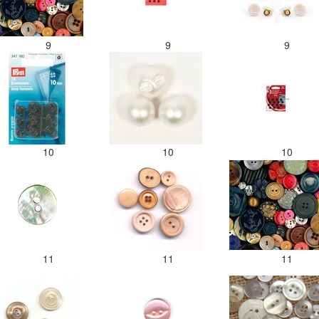
9
9
9
10
10
10
11
11
11