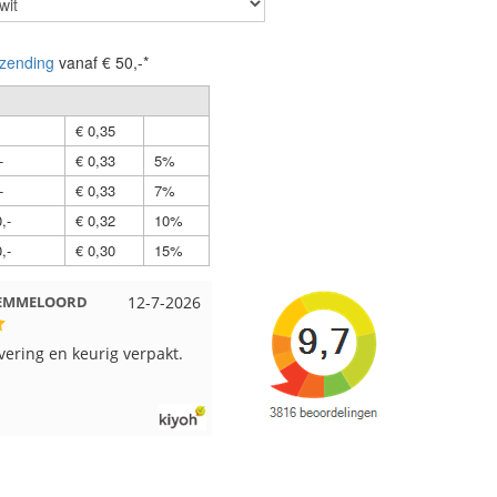
zending
vanaf € 50,-*
€ 0,35
-
€ 0,33
5%
-
€ 0,33
7%
,-
€ 0,32
10%
,-
€ 0,30
15%
 EMMELOORD
12-7-2026
Nell uit Beuningen
12-7-2026
vering en keurig verpakt.
Goed verpakt en snelgeleverd