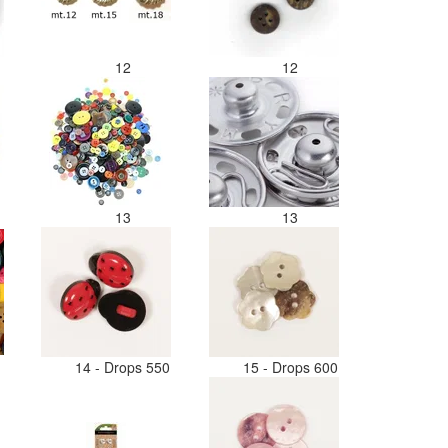
12
12
13
13
14 - Drops 550
15 - Drops 600