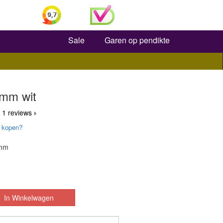
Zoeken
Sale
Garen op pendikte
mm wit
 1 reviews
 kopen?
 mm