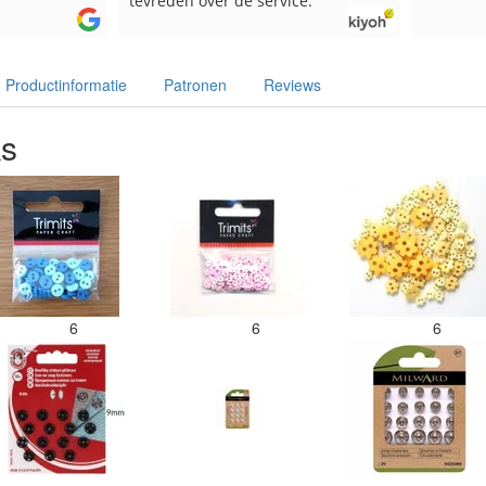
tevreden over de service.
Productinformatie
Patronen
Reviews
ks
6
6
6