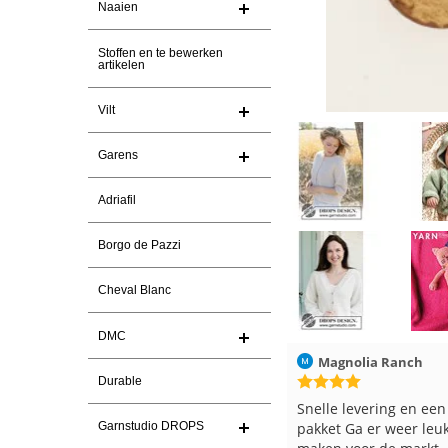
Naaien
Stoffen en te bewerken
artikelen
Vilt
Garens
Adriafil
Borgo de Pazzi
Cheval Blanc
DMC
Christel Vanderlinden
30-7-2026
Magnolia Ranch
Durable
Snelle levering. En prima garen
Snelle levering en een
Garnstudio DROPS
pakket Ga er weer leu