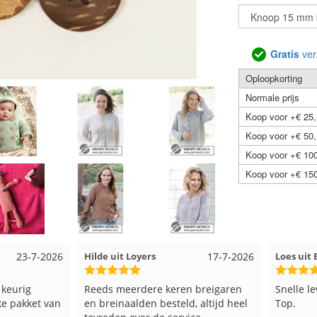
Gratis
ver
Oploopkorting
Normale prijs
Koop voor +€ 25,
Koop voor +€ 50,
Koop voor +€ 100
Koop voor +€ 150
23-7-2026
Hilde uit Loyers
17-7-2026
Loes ui
 keurig
Reeds meerdere keren breigaren
Snelle l
ke pakket van
en breinaalden besteld, altijd heel
Top.