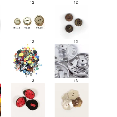
12
12
12
12
13
13