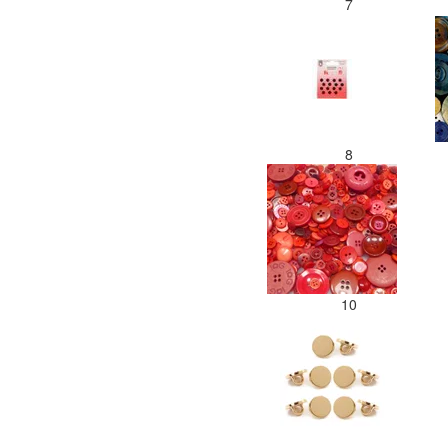
7
8
10