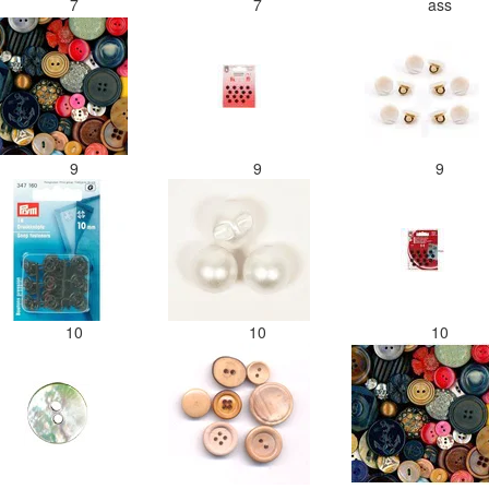
7
7
ass
9
9
9
10
10
10