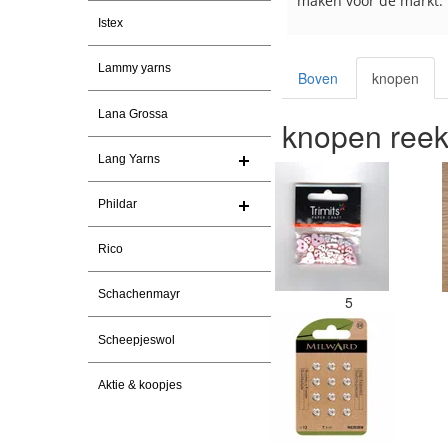
maken voor de markt.
Istex
Lammy yarns
Boven
knopen
Lana Grossa
knopen ree
Lang Yarns
Phildar
Rico
Schachenmayr
5
Scheepjeswol
Aktie & koopjes