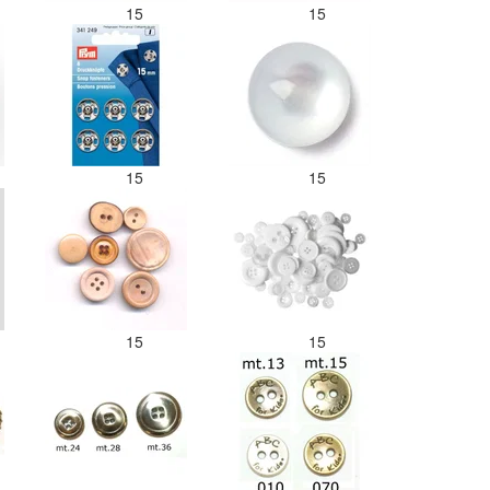
15
15
15
15
15
15