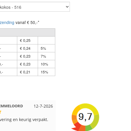
zending
vanaf € 50,-*
€ 0,25
-
€ 0,24
5%
-
€ 0,23
7%
,-
€ 0,23
10%
,-
€ 0,21
15%
t EMMELOORD
12-7-2026
Nell uit Beuningen
12-7-202
evering en keurig verpakt.
Goed verpakt en snelgeleverd