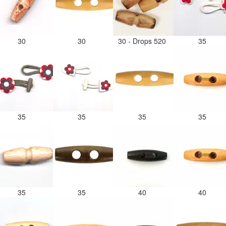
30
30
30 - Drops 520
35
35
35
35
35
35
35
40
40