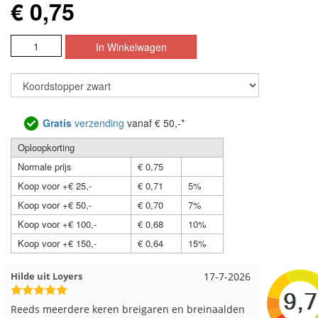
€ 0,75
Gratis
verzending
vanaf € 50,-*
Oploopkorting
Normale prijs
€ 0,75
Koop voor +€ 25,-
€ 0,71
5%
Koop voor +€ 50,-
€ 0,70
7%
Koop voor +€ 100,-
€ 0,68
10%
Koop voor +€ 150,-
€ 0,64
15%
Loes uit EMMELOORD
12-7-2026
Nell uit 
Snelle levering en keurig verpakt. Top.
Goed verp