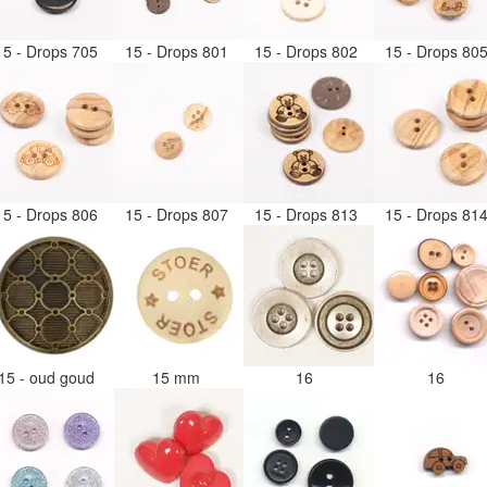
15 - Drops 705
15 - Drops 801
15 - Drops 802
15 - Drops 80
15 - Drops 806
15 - Drops 807
15 - Drops 813
15 - Drops 81
15 - oud goud
15 mm
16
16