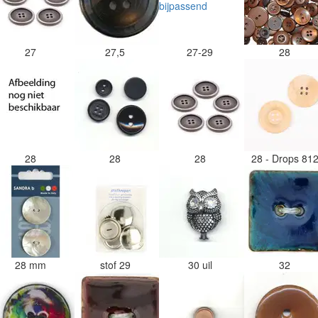
27
27,5
27-29
28
28
28
28
28 - Drops 81
28 mm
stof 29
30 uil
32