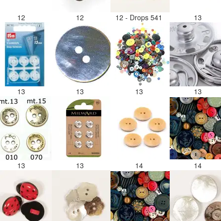
12
12
12 - Drops 541
13
13
13
13
13
13
13
14
14