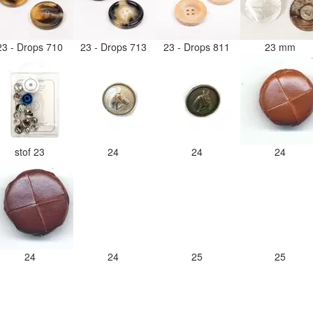
23 - Drops 710
23 - Drops 713
23 - Drops 811
23 mm
stof 23
24
24
24
24
24
25
25