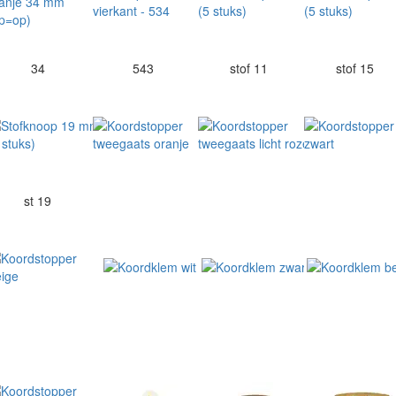
34
543
stof 11
stof 15
st 19