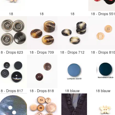
18
18
18
18 - Drops 55
18 - Drops 623
18 - Drops 709
18 - Drops 712
18 - Drops 81
18 - Drops 817
18 - Drops 818
18 blauw
18 blauw