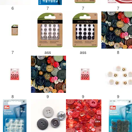
6
7
7
7
7
ass
ass
8
8
9
9
9