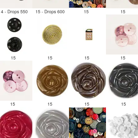
14 - Drops 550
15 - Drops 600
15
15
15
15
15
15
15
15
15
15