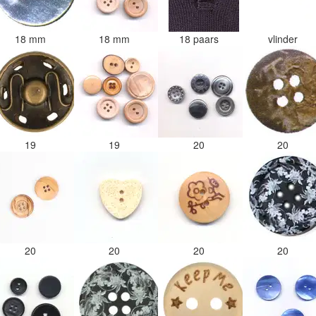
18 mm
18 mm
18 paars
vlinder
19
19
20
20
20
20
20
20