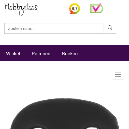
Zoeke
Winkel
Patronen
Boeken
Toggl
naviga