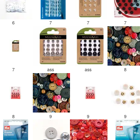
6
7
7
7
7
ass
ass
8
8
9
9
9