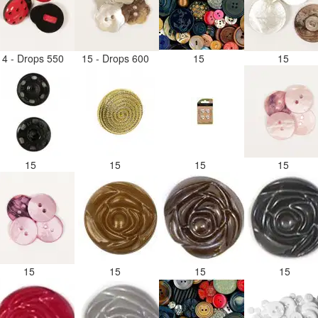
14 - Drops 550
15 - Drops 600
15
15
15
15
15
15
15
15
15
15