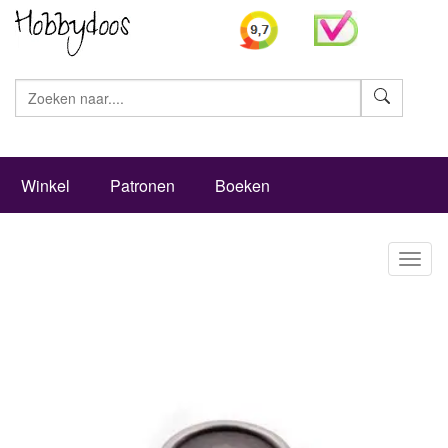
Zoeke
Winkel
Patronen
Boeken
Toggl
naviga