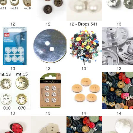
12
12
12 - Drops 541
13
13
13
13
13
13
13
14
14