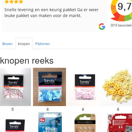
Reeds meerdere keren breigaren en breinaalden
Snelle le
besteld, altijd heel tevreden over de service.
Boven
knopen
Patronen
knopen reeks
5
6
6
6