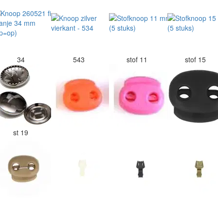
34
543
stof 11
stof 15
st 19