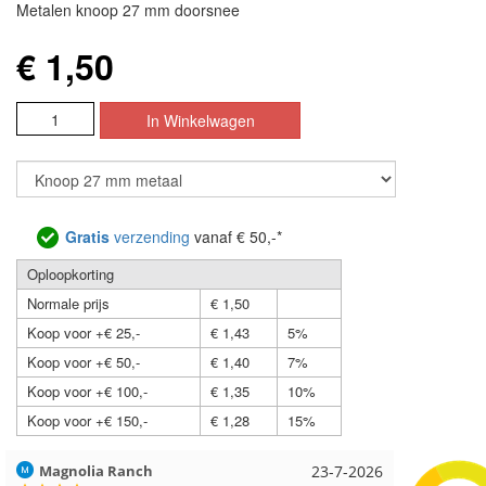
Metalen knoop 27 mm doorsnee
€ 1,50
Gratis
verzending
vanaf € 50,-*
Oploopkorting
Normale prijs
€ 1,50
Koop voor +€ 25,-
€ 1,43
5%
Koop voor +€ 50,-
€ 1,40
7%
Koop voor +€ 100,-
€ 1,35
10%
Koop voor +€ 150,-
€ 1,28
15%
Hilde uit Loyers
17-7-2026
Loes uit