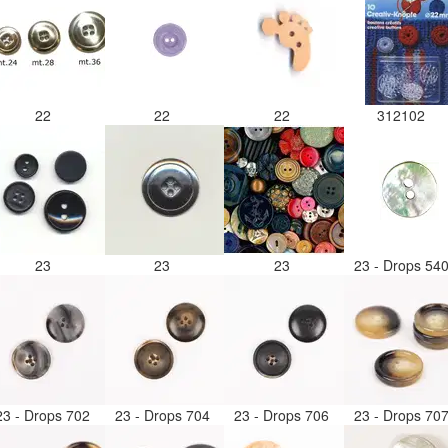
22
22
22
312102
23
23
23
23 - Drops 54
23 - Drops 702
23 - Drops 704
23 - Drops 706
23 - Drops 70