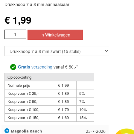
Drukknoop 7 a 8 mm aannaaibaar
€ 1,99
Gratis
verzending
vanaf € 50,-*
Oploopkorting
Normale prijs
€ 1,99
Koop voor +€ 25,-
€ 1,89
5%
Koop voor +€ 50,-
€ 1,85
7%
Koop voor +€ 100,-
€ 1,79
10%
Koop voor +€ 150,-
€ 1,69
15%
Hilde uit Loyers
17-7-2026
Loes uit