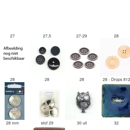
27
27,5
27-29
28
28
28
28
28 - Drops 81
28 mm
stof 29
30 uil
32