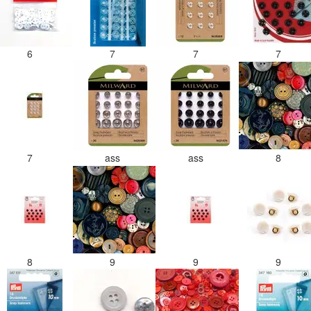
6
7
7
7
7
ass
ass
8
8
9
9
9