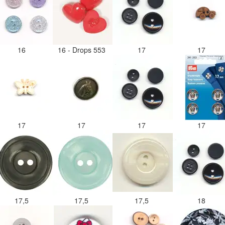
16
16 - Drops 553
17
17
17
17
17
17
17,5
17,5
17,5
18