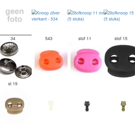
34
543
stof 11
stof 15
st 19