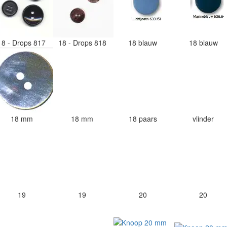
18 - Drops 817
18 - Drops 818
18 blauw
18 blauw
18 mm
18 mm
18 paars
vlinder
19
19
20
20