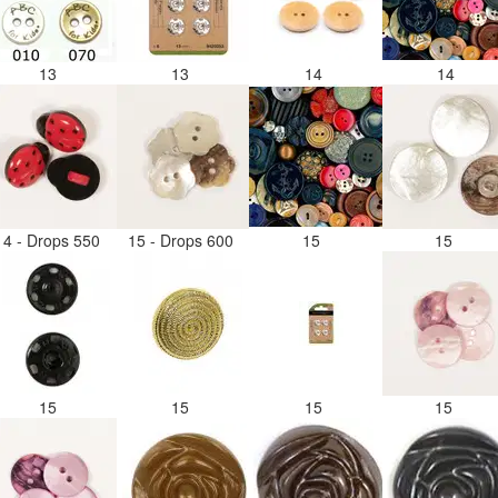
13
13
14
14
14 - Drops 550
15 - Drops 600
15
15
15
15
15
15