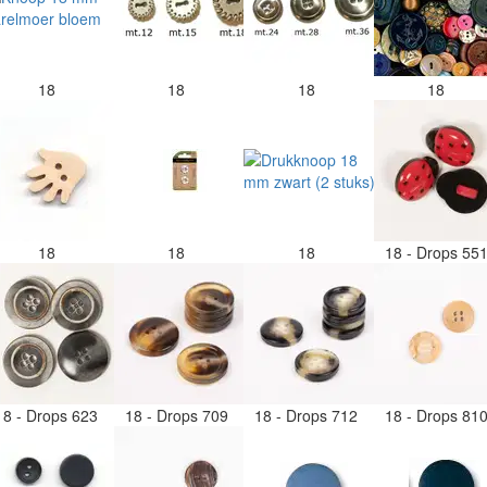
18
18
18
18
18
18
18
18 - Drops 55
18 - Drops 623
18 - Drops 709
18 - Drops 712
18 - Drops 81