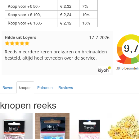
Koop voor +€ 50,-
€ 2,32
7%
Koop voor +€ 100,-
€ 2,24
10%
Koop voor +€ 150,-
€ 2,12
15%
Hilde uit Loyers
17-7-2026
Loes uit E
Reeds meerdere keren breigaren en breinaalden
Snelle lever
besteld, altijd heel tevreden over de service.
Boven
knopen
Patronen
Reviews
knopen reeks