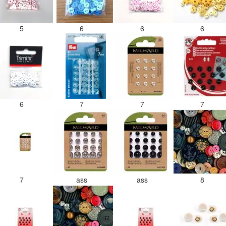
5
6
6
6
6
7
7
7
7
ass
ass
8