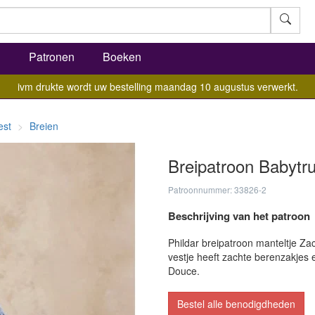
l
Patronen
Boeken
ivm drukte wordt uw bestelling maandag 10 augustus verwerkt.
est
Breien
Breipatroon Babytru
Patroonnummer: 33826-2
Beschrijving van het patroon
Phildar breipatroon manteltje Za
vestje heeft zachte berenzakjes e
Douce.
Bestel alle benodigdheden