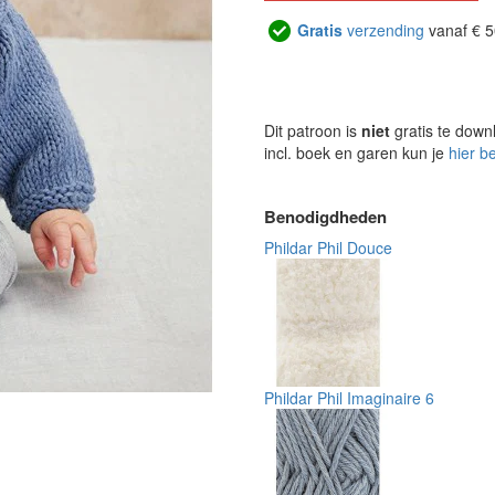
Gratis
verzending
vanaf € 5
Dit patroon is
niet
gratis te down
incl. boek en garen kun je
hier b
Benodigdheden
Phildar Phil Douce
Phildar Phil Imaginaire 6