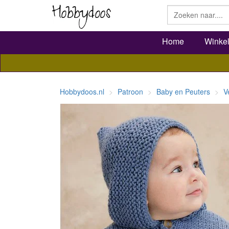
Home
Winke
Hobbydoos.nl
Patroon
Baby en Peuters
V