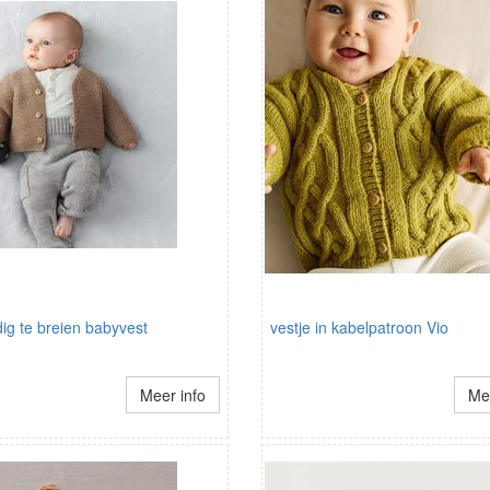
ig te breien babyvest
vestje in kabelpatroon Vio
Meer info
Mee