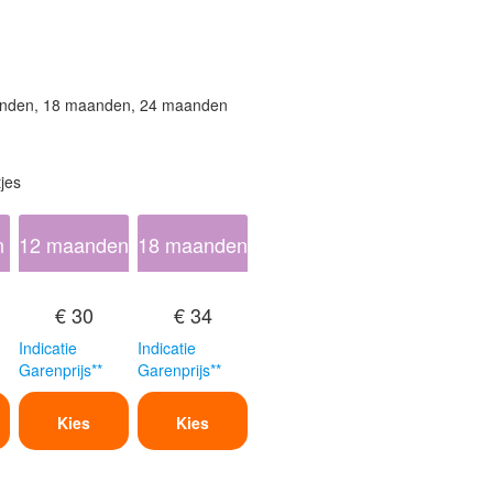
nden, 18 maanden, 24 maanden
jes
n
12 maanden
18 maanden
€ 30
€ 34
Indicatie
Indicatie
Garenprijs**
Garenprijs**
Kies
Kies