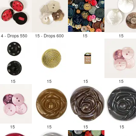
14 - Drops 550
15 - Drops 600
15
15
15
15
15
15
15
15
15
15