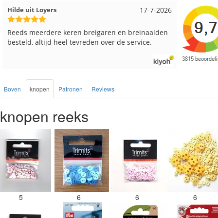
Loes uit EMMELOORD
12-7-2026
Nell uit 
Snelle levering en keurig verpakt. Top.
Goed verp
Boven
knopen
Patronen
Reviews
knopen reeks
5
6
6
6