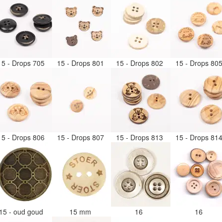
15 - Drops 705
15 - Drops 801
15 - Drops 802
15 - Drops 80
15 - Drops 806
15 - Drops 807
15 - Drops 813
15 - Drops 81
15 - oud goud
15 mm
16
16