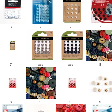
6
7
7
7
7
ass
ass
8
8
9
9
9