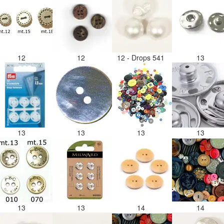
12
12
12 - Drops 541
13
13
13
13
13
13
13
14
14