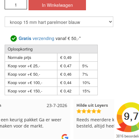
Gratis
verzending
vanaf € 50,-*
Oploopkorting
Normale prijs
€ 0,49
Koop voor +€ 25,-
€ 0,47
5%
Koop voor +€ 50,-
€ 0,46
7%
Koop voor +€ 100,-
€ 0,44
10%
Koop voor +€ 150,-
€ 0,42
15%
Hilde uit Loyers
17-7-2026
Loes uit
Reeds meerdere keren breigaren en breinaalden
Snelle le
besteld, altijd heel tevreden over de service.