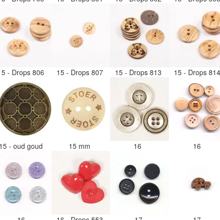
15 - Drops 806
15 - Drops 807
15 - Drops 813
15 - Drops 81
15 - oud goud
15 mm
16
16
16
16 - Drops 553
17
17