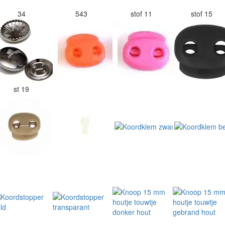
34
543
stof 11
stof 15
st 19