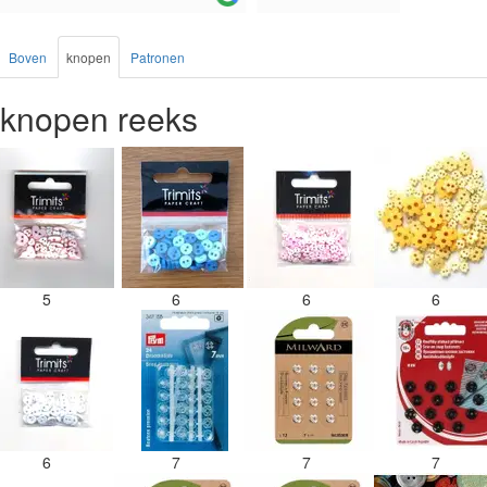
Boven
knopen
Patronen
knopen reeks
5
6
6
6
6
7
7
7