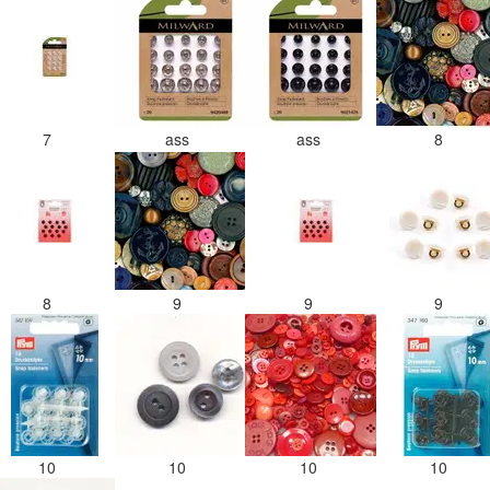
7
ass
ass
8
8
9
9
9
10
10
10
10