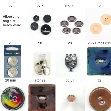
27
27,5
27-29
28
28
28
28
28 - Drops 81
28 mm
stof 29
30 uil
32