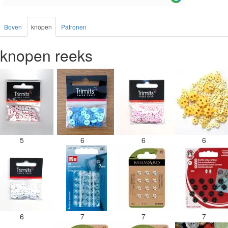
Boven
knopen
Patronen
knopen reeks
5
6
6
6
6
7
7
7