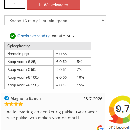
Gratis
verzending
vanaf € 50,-*
Oploopkorting
Normale prijs
€ 0,55
Koop voor +€ 25,-
€ 0,52
5%
Koop voor +€ 50,-
€ 0,51
7%
Koop voor +€ 100,-
€ 0,50
10%
Koop voor +€ 150,-
€ 0,47
15%
Hilde uit Loyers
17-7-2026
Loes uit
Reeds meerdere keren breigaren en breinaalden
Snelle le
besteld, altijd heel tevreden over de service.