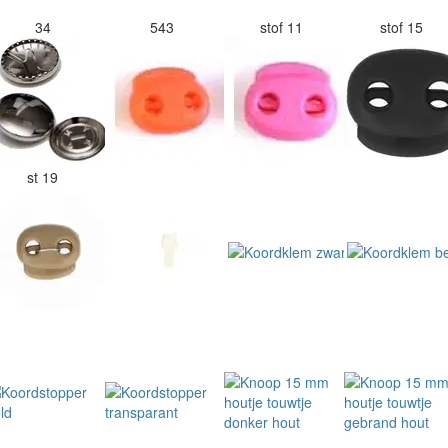
34
543
stof 11
stof 15
st 19