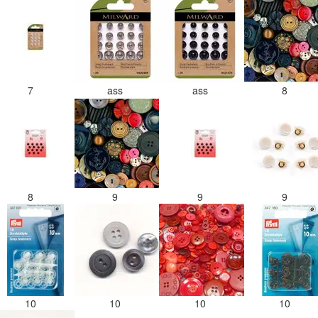
7
ass
ass
8
8
9
9
9
10
10
10
10