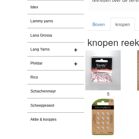
tevreden over de service.
Istex
Lammy yarns
Boven
knopen
Lana Grossa
knopen ree
Lang Yarns
Phildar
Rico
Schachenmayr
5
Scheepjeswol
Aktie & koopjes