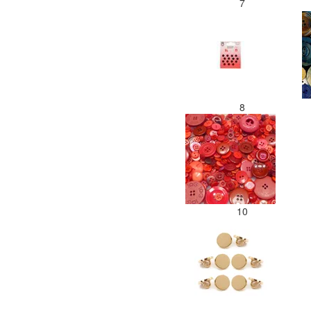
7
8
10