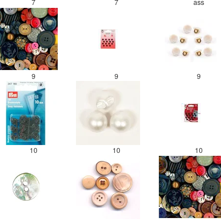
7
7
ass
9
9
9
10
10
10