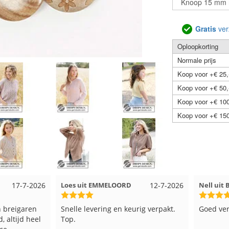
Gratis
ver
Oploopkorting
Normale prijs
Koop voor +€ 25,
Koop voor +€ 50,
Koop voor +€ 100
Koop voor +€ 150
12-7-2026
Nell uit Beuningen
12-7-2026
Wendy u
rig verpakt.
Goed verpakt en snelgeleverd
Ruime ke
kleuren 