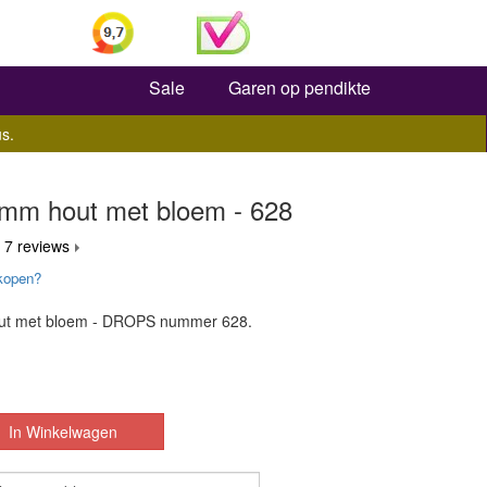
Zoeken
Sale
Garen op pendikte
s.
mm hout met bloem - 628
 7 reviews
kopen?
ut met bloem - DROPS nummer 628.