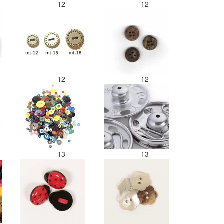
12
12
12
12
13
13