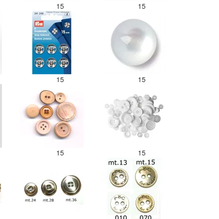
15
15
15
15
15
15