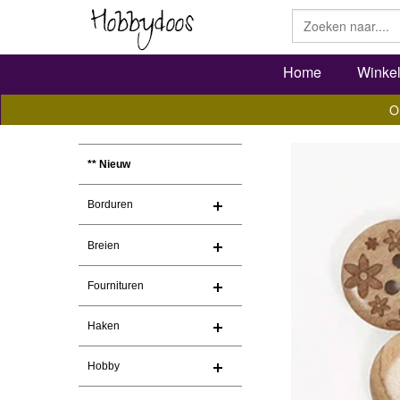
Home
Winke
O
** Nieuw
Borduren
Breien
Fournituren
Haken
Hobby