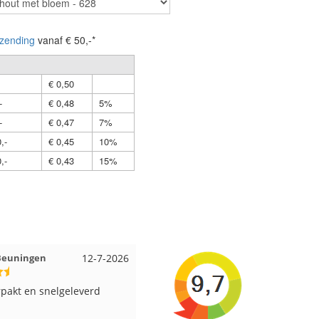
zending
vanaf € 50,-*
€ 0,50
-
€ 0,48
5%
-
€ 0,47
7%
,-
€ 0,45
10%
,-
€ 0,43
15%
it Amsterdam
11-7-2026
Anja uit Druten
10-7-202
us aan viltwol, mooie
Altijd alles op voorraad en een
en goede kwaliteit. Snel
supersnelle levering!