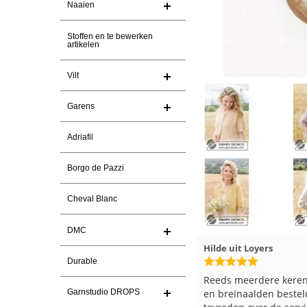
Naaien
Stoffen en te bewerken
artikelen
Vilt
Garens
Adriafil
Borgo de Pazzi
Cheval Blanc
DMC
Hilde uit Loyers
17-7-2026
Loes uit EMMELOORD
Durable
Reeds meerdere keren breigaren
Snelle levering en keu
Garnstudio DROPS
en breinaalden besteld, altijd heel
Top.