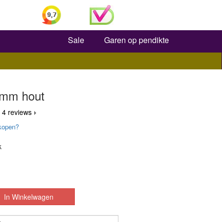
Zoeken
Sale
Garen op pendikte
 mm hout
 4 reviews
kopen?
k