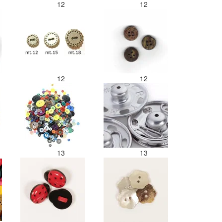
12
12
12
12
13
13