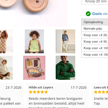
Gratis
ver
Oploopkorting
Normale prijs
Koop voor +€ 25,
Koop voor +€ 50,
Koop voor +€ 100
Koop voor +€ 150
23-7-2026
Hilde uit Loyers
17-7-2026
Loes ui
 keurig
Reeds meerdere keren breigaren
Snelle l
ke pakket van
en breinaalden besteld, altijd heel
Top.