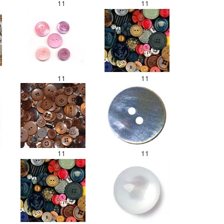
11
11
11
11
11
11