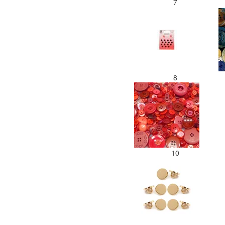
7
8
10