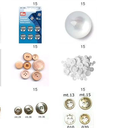
15
15
15
15
15
15