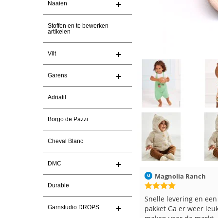
Naaien
Stoffen en te bewerken
artikelen
Vilt
Garens
Adriafil
Borgo de Pazzi
Cheval Blanc
DMC
Christel Vanderlinden
30-7-2026
Magnolia Ranch
Durable
Snelle levering. En prima garen
Snelle levering en een
Garnstudio DROPS
pakket Ga er weer leu