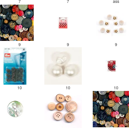
7
7
ass
9
9
9
10
10
10