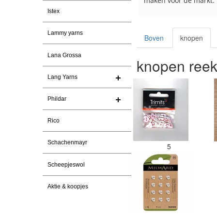
maken voor de markt.
Istex
Lammy yarns
Boven
knopen
Lana Grossa
knopen ree
Lang Yarns
Phildar
Rico
Schachenmayr
5
Scheepjeswol
Aktie & koopjes