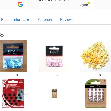
tevreden over de service.
Productinformatie
Patronen
Reviews
ks
6
6
6