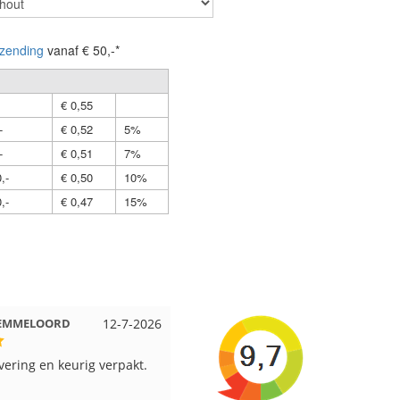
zending
vanaf € 50,-*
€ 0,55
-
€ 0,52
5%
-
€ 0,51
7%
,-
€ 0,50
10%
,-
€ 0,47
15%
t EMMELOORD
12-7-2026
Nell uit Beuningen
12-7-202
evering en keurig verpakt.
Goed verpakt en snelgeleverd