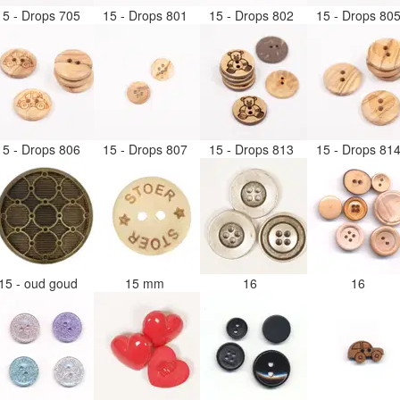
15 - Drops 705
15 - Drops 801
15 - Drops 802
15 - Drops 80
15 - Drops 806
15 - Drops 807
15 - Drops 813
15 - Drops 81
15 - oud goud
15 mm
16
16