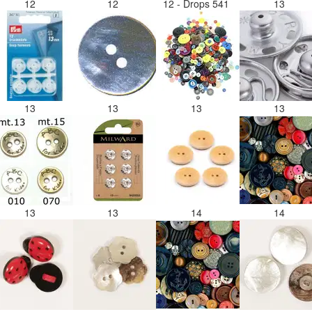
12
12
12 - Drops 541
13
13
13
13
13
13
13
14
14