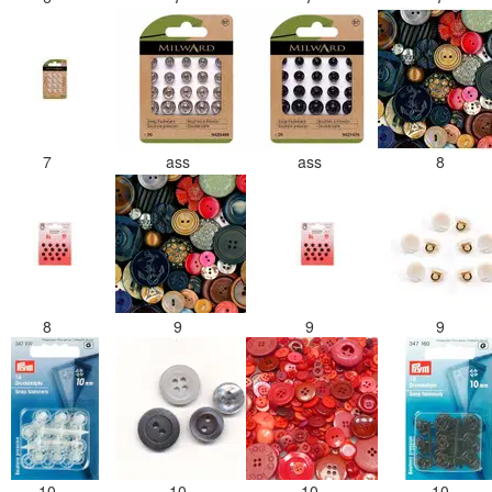
7
ass
ass
8
8
9
9
9
10
10
10
10