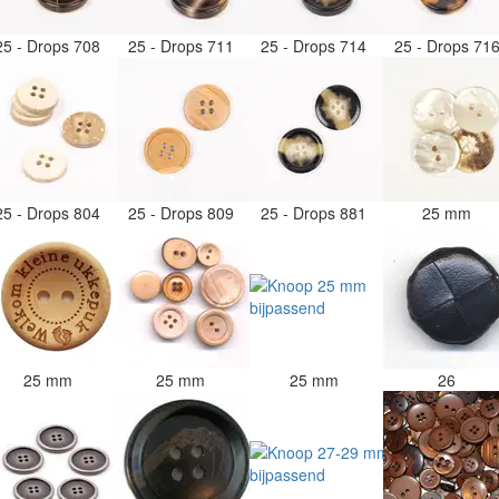
25 - Drops 708
25 - Drops 711
25 - Drops 714
25 - Drops 71
25 - Drops 804
25 - Drops 809
25 - Drops 881
25 mm
25 mm
25 mm
25 mm
26