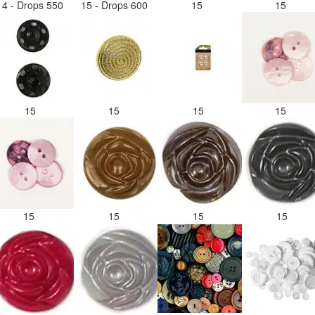
14 - Drops 550
15 - Drops 600
15
15
15
15
15
15
15
15
15
15