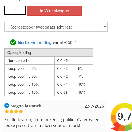
Gratis
verzending
vanaf € 50,-*
Oploopkorting
Normale prijs
€ 0,45
Koop voor +€ 25,-
€ 0,43
5%
Koop voor +€ 50,-
€ 0,42
7%
Koop voor +€ 100,-
€ 0,41
10%
Koop voor +€ 150,-
€ 0,38
15%
Hilde uit Loyers
17-7-2026
Loes uit
Reeds meerdere keren breigaren en breinaalden
Snelle le
besteld, altijd heel tevreden over de service.