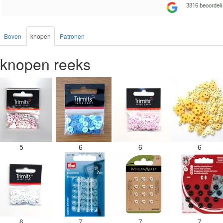
Boven
knopen
Patronen
knopen reeks
5
6
6
6
6
7
7
7