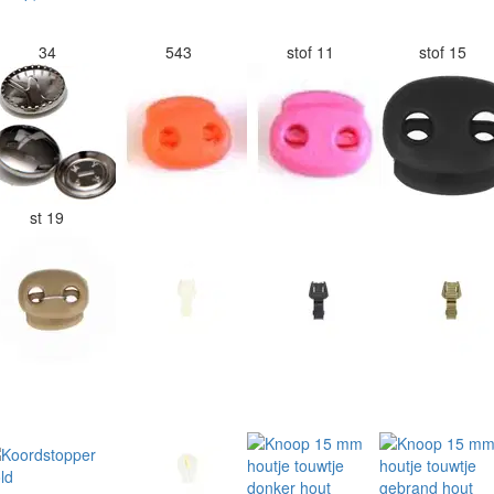
34
543
stof 11
stof 15
st 19