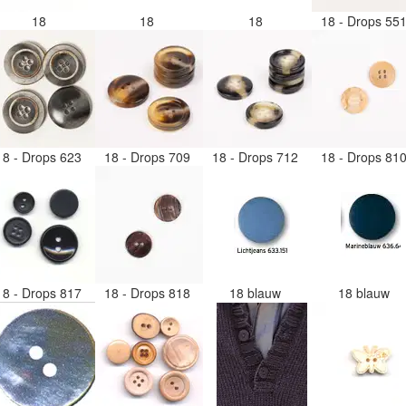
18
18
18
18 - Drops 55
18 - Drops 623
18 - Drops 709
18 - Drops 712
18 - Drops 81
18 - Drops 817
18 - Drops 818
18 blauw
18 blauw