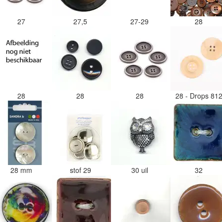
27
27,5
27-29
28
28
28
28
28 - Drops 81
28 mm
stof 29
30 uil
32