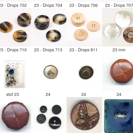
23 - Drops 702
23 - Drops 704
23 - Drops 706
23 - Drops 70
23 - Drops 710
23 - Drops 713
23 - Drops 811
23 mm
stof 23
24
24
24