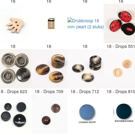
18
18
18
18
18
18
18
18 - Drops 55
18 - Drops 623
18 - Drops 709
18 - Drops 712
18 - Drops 81