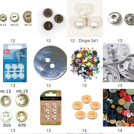
12
12
12 - Drops 541
13
13
13
13
13
13
13
14
14