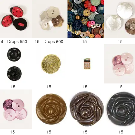
14 - Drops 550
15 - Drops 600
15
15
15
15
15
15
15
15
15
15