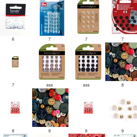
6
7
7
7
7
ass
ass
8
8
9
9
9