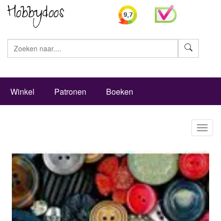
Zoeke
Winkel
Patronen
Boeken
Toggl
naviga