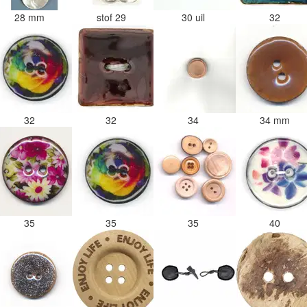
28 mm
stof 29
30 uil
32
32
32
34
34 mm
35
35
35
40