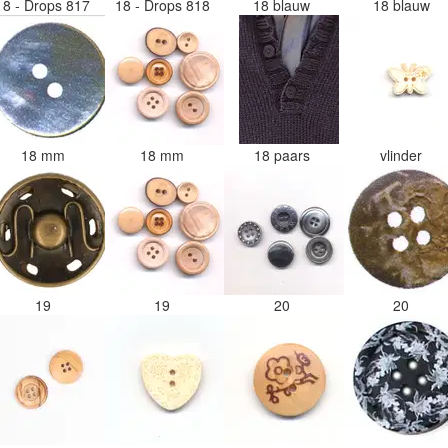
18 - Drops 817
18 - Drops 818
18 blauw
18 blauw
18 mm
18 mm
18 paars
vlinder
19
19
20
20