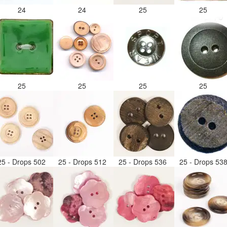
24
24
25
25
25
25
25
25
25 - Drops 502
25 - Drops 512
25 - Drops 536
25 - Drops 53