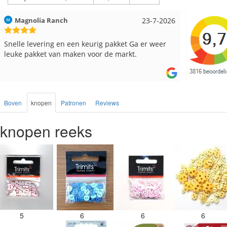
Hilde uit Loyers
17-7-2026
Loes uit
Reeds meerdere keren breigaren en breinaalden
Snelle le
besteld, altijd heel tevreden over de service.
Boven
knopen
Patronen
Reviews
knopen reeks
5
6
6
6