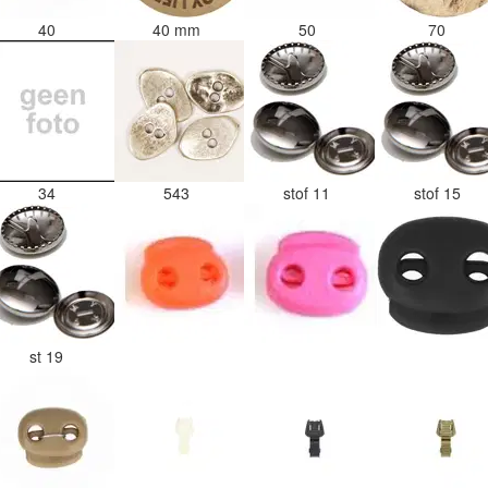
40
40 mm
50
70
34
543
stof 11
stof 15
st 19