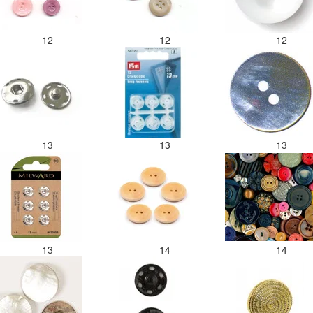
12
12
12
13
13
13
13
14
14