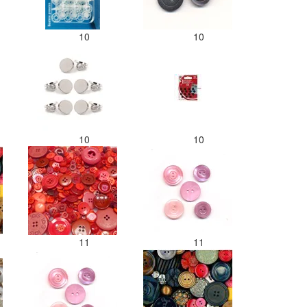
10
10
10
10
11
11