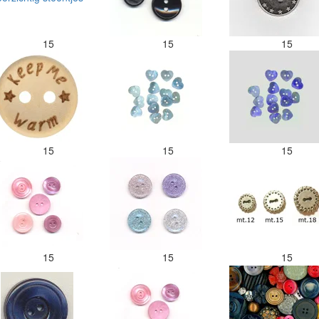
15
15
15
15
15
15
15
15
15