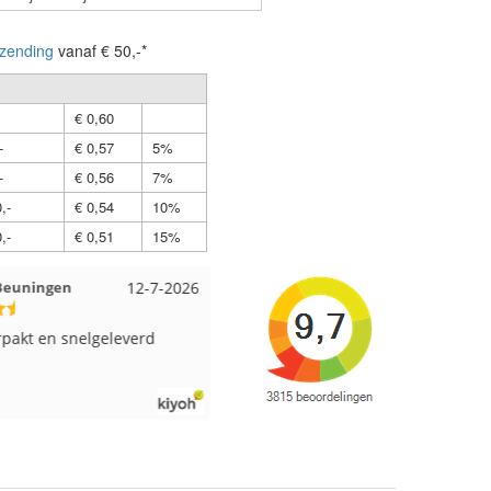
zending
vanaf € 50,-*
€ 0,60
-
€ 0,57
5%
-
€ 0,56
7%
,-
€ 0,54
10%
,-
€ 0,51
15%
 Beuningen
12-7-2026
Wendy uit Amsterdam
11-7-202
pakt en snelgeleverd
Ruime keus aan viltwol, mooie
kleuren en goede kwaliteit. Snel
verzonden. Enigste wat ik een
beetje jammer vind is dat alles los
in een doos word gedaan. Had veel
verschillende kleuren blauw en
paars besteld en dat word zo los in