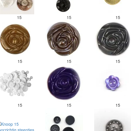
15
15
15
15
15
15
15
15
15