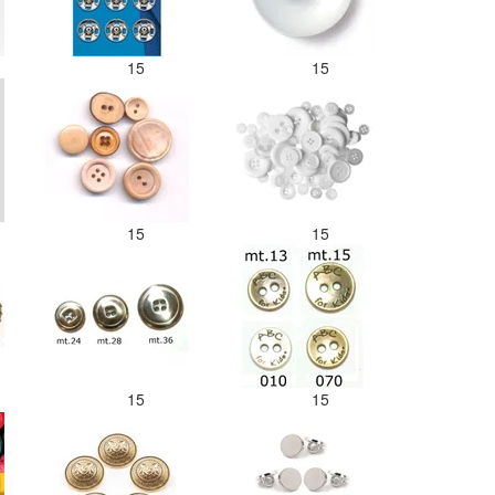
15
15
15
15
15
15