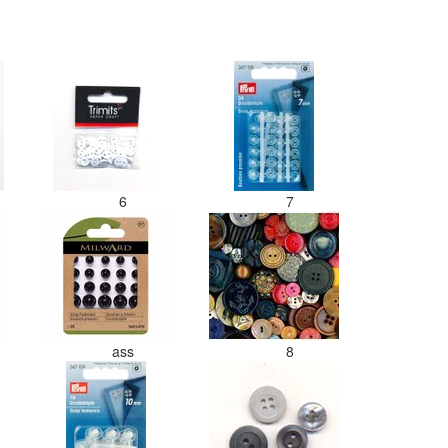
een doos gestopt. Geen kleur code
en de vezels waren in elkaar gaan
zitten. Moet nu zelf uitzoeken
welke kleurcode bij welke bol hoort
Had ook 3x 50 gram zwart besteld
maar door de andere bollen zitten
er nu verschillende kleuren vezels
in het zwart. Dat vind ik erg
jammer. Als ik nu wil nabestellen
moet ik maar hopen dat ik de juist
kleurcode bij de juiste bol heb
6
7
gedaan. Misschien een tip om de
kleuren apart in te pakken met een
sticker welke kleur het is?
Desondanks zou ik deze shop zeke
wel aanbevelen wat betreft de
viltwol. Goede prijs/kwaliteit
verhouding.
ass
8