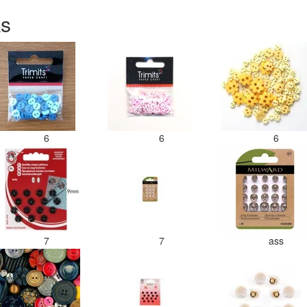
ks
6
6
6
7
7
ass