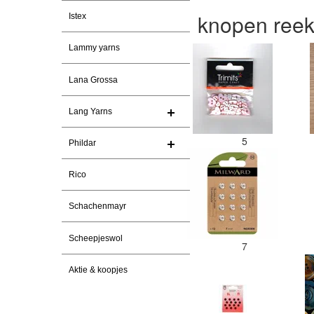
knopen ree
Istex
Lammy yarns
Lana Grossa
Lang Yarns
5
Phildar
Rico
Schachenmayr
Scheepjeswol
7
Aktie & koopjes