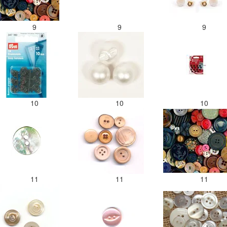
9
9
9
10
10
10
11
11
11