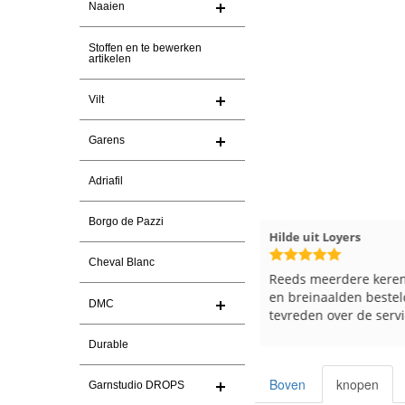
Naaien
Stoffen en te bewerken
artikelen
Vilt
Garens
Adriafil
Borgo de Pazzi
Magnolia Ranch
23-7-2026
Hilde uit Loyers
Cheval Blanc
Snelle levering en een keurig
Reeds meerdere keren
pakket Ga er weer leuke pakket van
en breinaalden besteld
DMC
maken voor de markt.
tevreden over de servi
Durable
Boven
knopen
Garnstudio DROPS