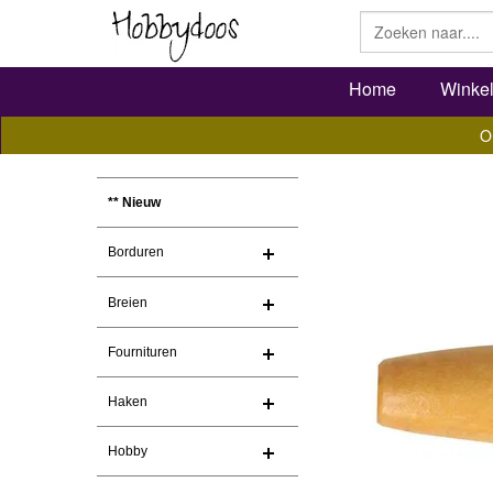
Home
Winke
O
** Nieuw
Borduren
Breien
Fournituren
Haken
Hobby