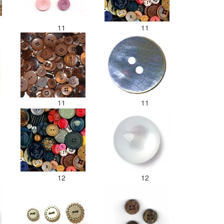
11
11
11
11
12
12