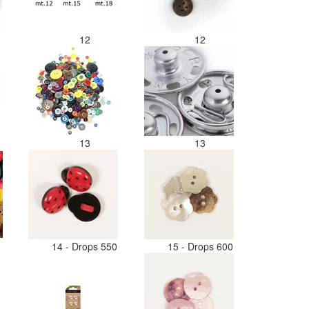
12
12
13
13
14 - Drops 550
15 - Drops 600