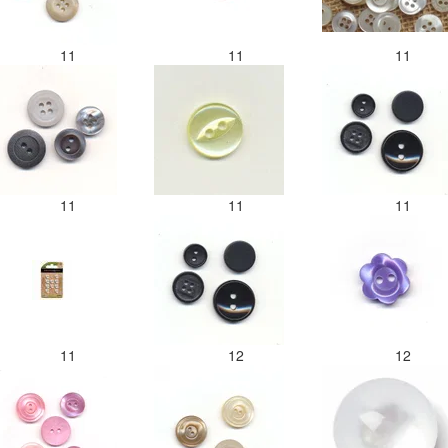
11
11
11
11
11
11
11
12
12