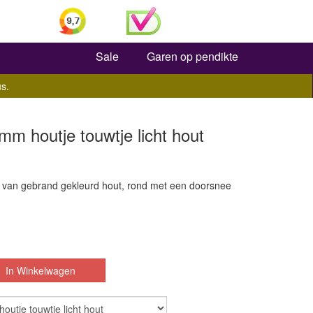
Zoeken
Sale
Garen op pendikte
s.
m houtje touwtje licht hout
p van gebrand gekleurd hout, rond met een doorsnee