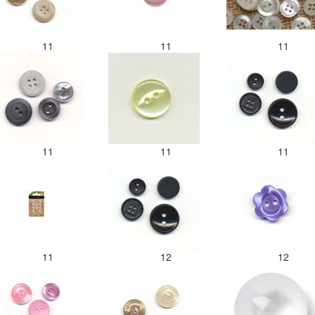
11
11
11
11
11
11
11
12
12