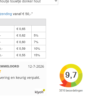
zending
vanaf € 50,-*
€ 0,65
-
€ 0,62
5%
-
€ 0,60
7%
,-
€ 0,59
10%
,-
€ 0,55
15%
MELOORD
12-7-2026
Nell uit Beuningen
12-7-2026
ing en keurig verpakt.
Goed verpakt en snelgeleverd