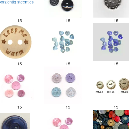
15
15
15
15
15
15
15
15
15