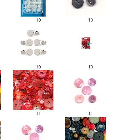
10
10
10
10
11
11