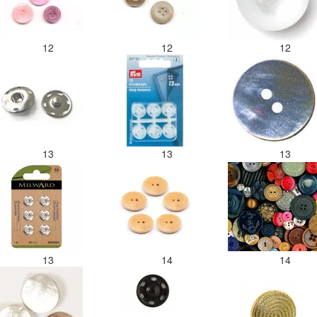
12
12
12
13
13
13
13
14
14