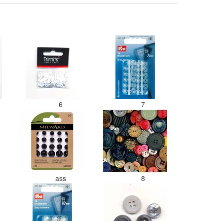
6
7
ass
8