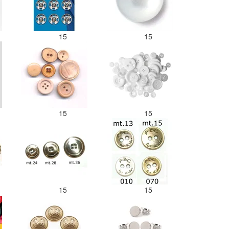
15
15
15
15
15
15