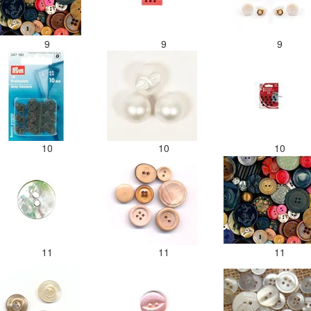
9
9
9
10
10
10
11
11
11