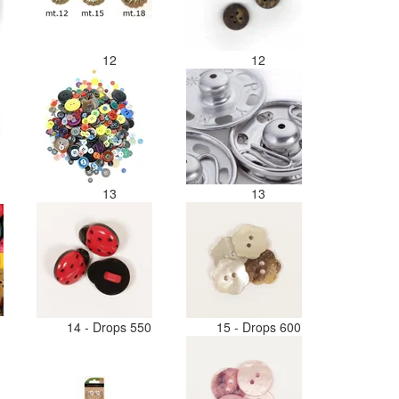
12
12
13
13
14 - Drops 550
15 - Drops 600