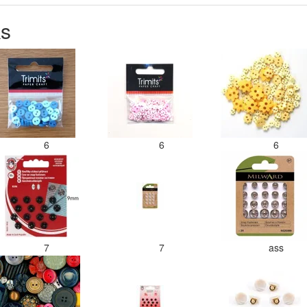
ks
6
6
6
7
7
ass