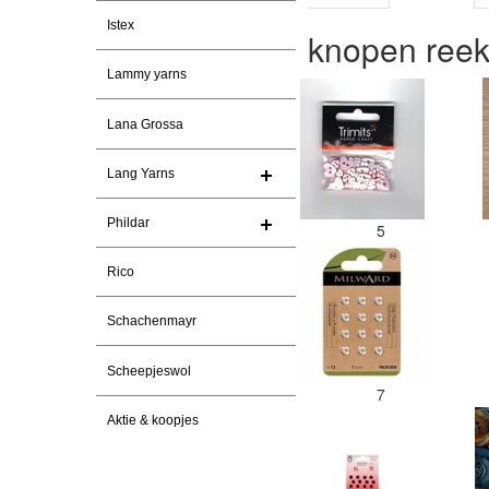
Istex
knopen ree
Lammy yarns
Lana Grossa
Lang Yarns
Phildar
5
Rico
Schachenmayr
Scheepjeswol
7
Aktie & koopjes