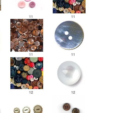
11
11
11
11
12
12