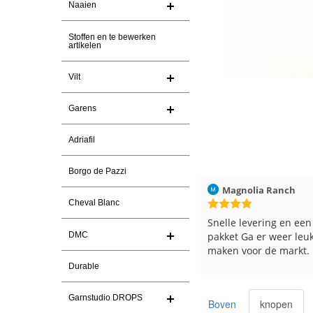
Naaien
Stoffen en te bewerken
artikelen
Vilt
Garens
Adriafil
Borgo de Pazzi
Christel Vanderlinden
30-7-2026
Magnolia Ranch
Cheval Blanc
Snelle levering. En prima garen
Snelle levering en een keu
pakket Ga er weer leuke p
DMC
maken voor de markt.
Durable
Garnstudio DROPS
Boven
knopen