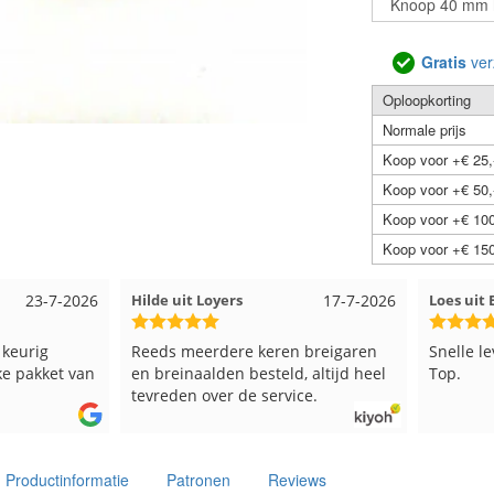
Gratis
ver
Oploopkorting
Normale prijs
Koop voor +€ 25,
Koop voor +€ 50,
Koop voor +€ 100
Koop voor +€ 150
23-7-2026
Hilde uit Loyers
17-7-2026
Loes uit EM
rig
Reeds meerdere keren breigaren
Snelle lever
akket van
en breinaalden besteld, altijd heel
Top.
tevreden over de service.
Productinformatie
Patronen
Reviews