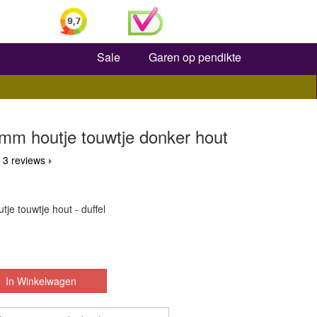
Zoeken
Sale
Garen op pendikte
mm houtje touwtje donker hout
 3 reviews
e touwtje hout - duffel