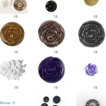
15
15
15
15
15
15
15
15
15