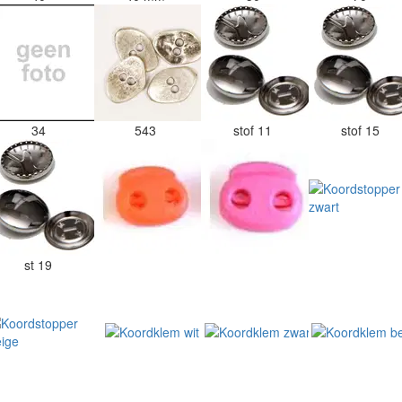
34
543
stof 11
stof 15
st 19