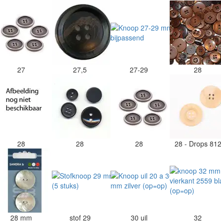
27
27,5
27-29
28
28
28
28
28 - Drops 81
28 mm
stof 29
30 uil
32