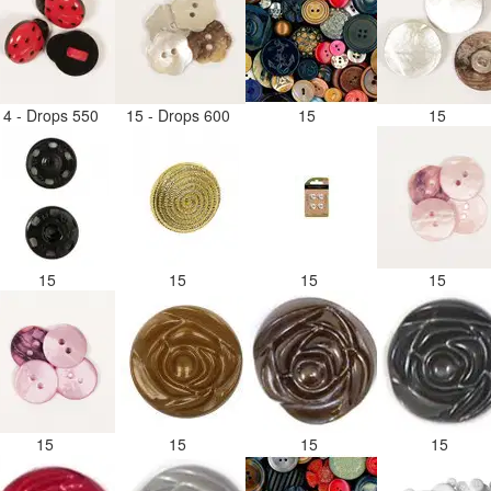
14 - Drops 550
15 - Drops 600
15
15
15
15
15
15
15
15
15
15