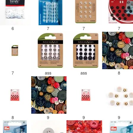
6
7
7
7
7
ass
ass
8
8
9
9
9