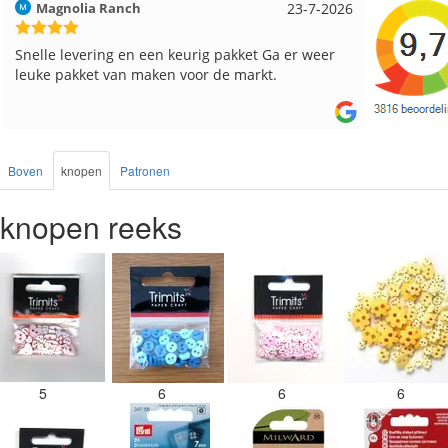
Hilde uit Loyers
17-7-2026
Loes uit
Reeds meerdere keren breigaren en breinaalden
Snelle le
besteld, altijd heel tevreden over de service.
Boven
knopen
Patronen
knopen reeks
5
6
6
6