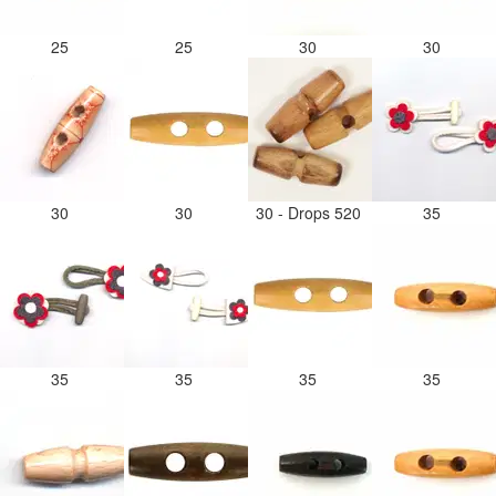
25
25
30
30
30
30
30 - Drops 520
35
35
35
35
35