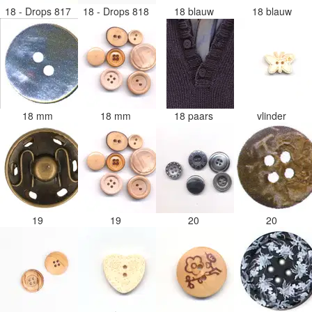
18 - Drops 817
18 - Drops 818
18 blauw
18 blauw
18 mm
18 mm
18 paars
vlinder
19
19
20
20