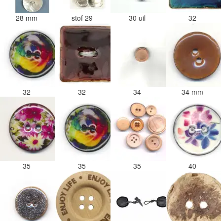
28 mm
stof 29
30 uil
32
32
32
34
34 mm
35
35
35
40