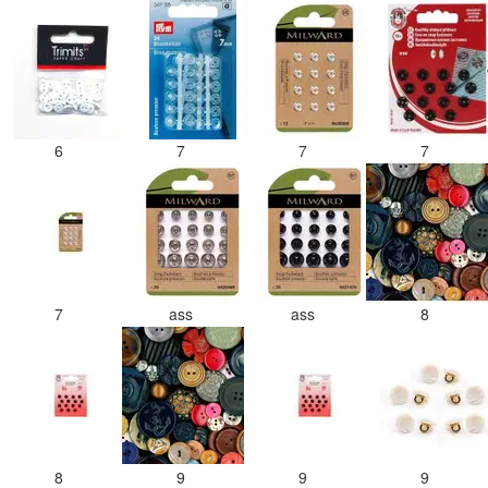
6
7
7
7
7
ass
ass
8
8
9
9
9