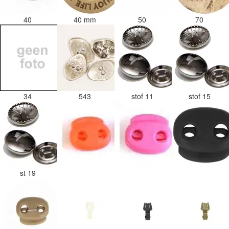
40
40 mm
50
70
34
543
stof 11
stof 15
st 19