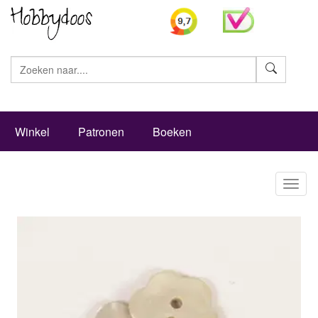
Zoeke
Winkel
Patronen
Boeken
Toggl
naviga