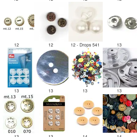
12
12
12 - Drops 541
13
13
13
13
13
13
13
14
14