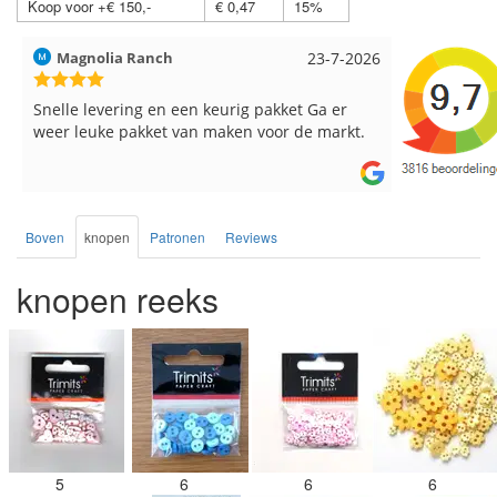
Koop voor +€ 150,-
€ 0,47
15%
Hilde uit Loyers
17-7-2026
Loes uit 
Reeds meerdere keren breigaren en
Snelle leve
breinaalden besteld, altijd heel tevreden over
de service.
Boven
knopen
Patronen
Reviews
knopen reeks
5
6
6
6