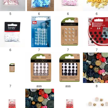
5
6
6
6
6
7
7
7
7
ass
ass
8