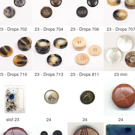
23 - Drops 702
23 - Drops 704
23 - Drops 706
23 - Drops 70
23 - Drops 710
23 - Drops 713
23 - Drops 811
23 mm
stof 23
24
24
24