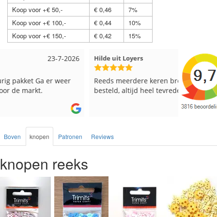
Koop voor +€ 50,-
€ 0,46
7%
Koop voor +€ 100,-
€ 0,44
10%
Koop voor +€ 150,-
€ 0,42
15%
Hilde uit Loyers
17-7-2026
Loes uit
Reeds meerdere keren breigaren en breinaalden
Snelle le
besteld, altijd heel tevreden over de service.
Boven
knopen
Patronen
Reviews
knopen reeks