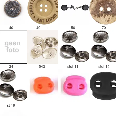
40
40 mm
50
70
34
543
stof 11
stof 15
st 19