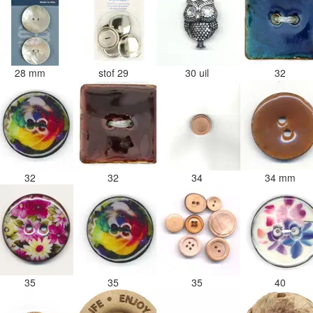
28 mm
stof 29
30 uil
32
32
32
34
34 mm
35
35
35
40