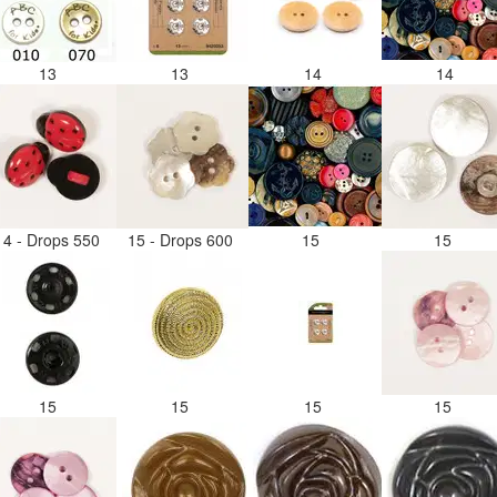
13
13
14
14
14 - Drops 550
15 - Drops 600
15
15
15
15
15
15