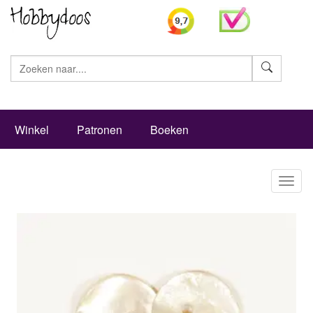
Zoeke
Winkel
Patronen
Boeken
Toggl
naviga