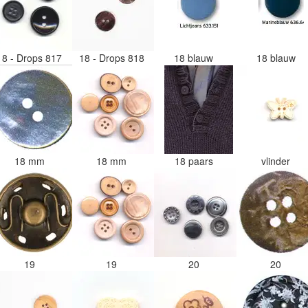
18 - Drops 817
18 - Drops 818
18 blauw
18 blauw
18 mm
18 mm
18 paars
vlinder
19
19
20
20