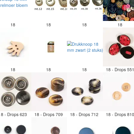
18
18
18
18
18
18
18
18 - Drops 55
18 - Drops 623
18 - Drops 709
18 - Drops 712
18 - Drops 81