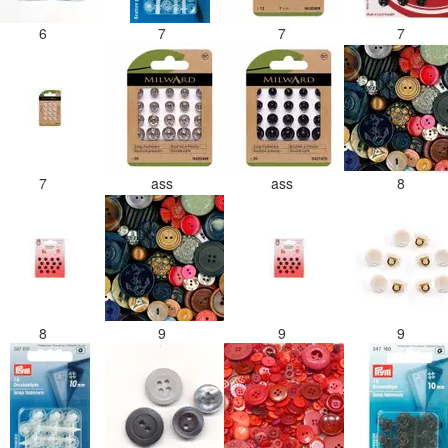
6
7
7
7
7
ass
ass
8
8
9
9
9