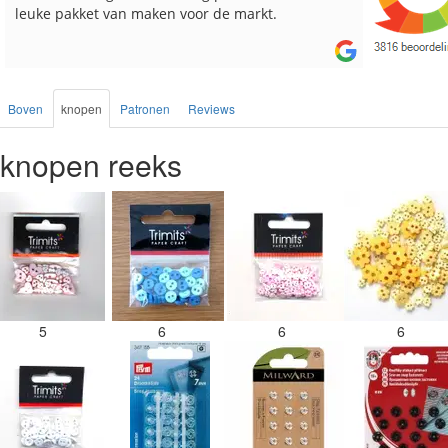
besteld, altijd heel tevreden over de service.
Boven
knopen
Patronen
Reviews
knopen reeks
5
6
6
6