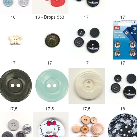
16
16 - Drops 553
17
17
17
17
17
17
17,5
17,5
17,5
18