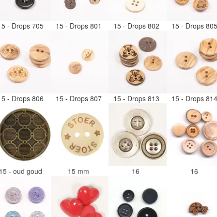
15 - Drops 705
15 - Drops 801
15 - Drops 802
15 - Drops 80
15 - Drops 806
15 - Drops 807
15 - Drops 813
15 - Drops 81
15 - oud goud
15 mm
16
16