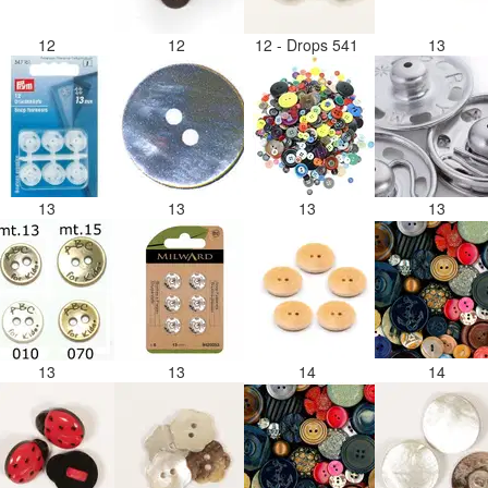
12
12
12 - Drops 541
13
13
13
13
13
13
13
14
14