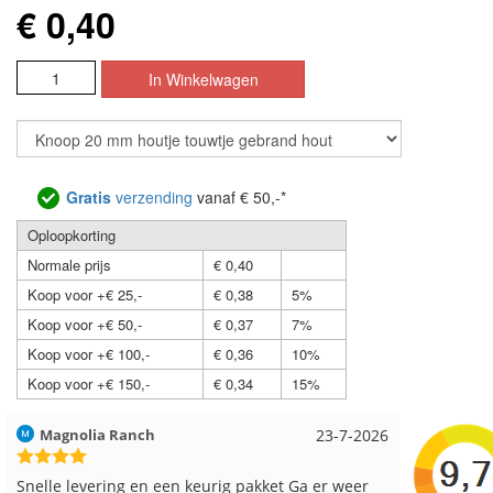
€ 0,40
Gratis
verzending
vanaf € 50,-*
Oploopkorting
Normale prijs
€ 0,40
Koop voor +€ 25,-
€ 0,38
5%
Koop voor +€ 50,-
€ 0,37
7%
Koop voor +€ 100,-
€ 0,36
10%
Koop voor +€ 150,-
€ 0,34
15%
Hilde uit Loyers
17-7-2026
Loes uit
Reeds meerdere keren breigaren en breinaalden
Snelle le