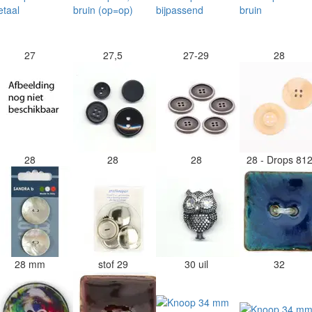
27
27,5
27-29
28
28
28
28
28 - Drops 81
28 mm
stof 29
30 uil
32