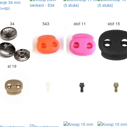
34
543
stof 11
stof 15
st 19