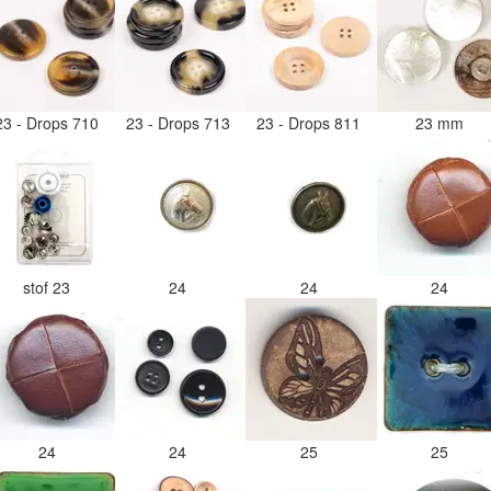
23 - Drops 710
23 - Drops 713
23 - Drops 811
23 mm
stof 23
24
24
24
24
24
25
25