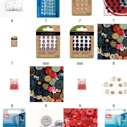
6
7
7
7
7
ass
ass
8
8
9
9
9