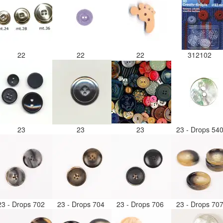
22
22
22
312102
23
23
23
23 - Drops 54
23 - Drops 702
23 - Drops 704
23 - Drops 706
23 - Drops 70