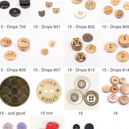
15 - Drops 705
15 - Drops 801
15 - Drops 802
15 - Drops 80
15 - Drops 806
15 - Drops 807
15 - Drops 813
15 - Drops 81
15 - oud goud
15 mm
16
16