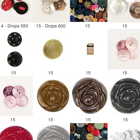
14 - Drops 550
15 - Drops 600
15
15
15
15
15
15
15
15
15
15