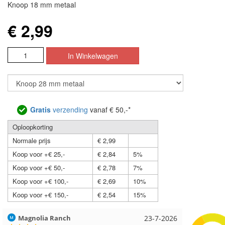
Knoop 18 mm metaal
€ 2,99
Gratis
verzending
vanaf € 50,-*
Oploopkorting
Normale prijs
€ 2,99
Koop voor +€ 25,-
€ 2,84
5%
Koop voor +€ 50,-
€ 2,78
7%
Koop voor +€ 100,-
€ 2,69
10%
Koop voor +€ 150,-
€ 2,54
15%
Hilde uit Loyers
17-7-2026
Loes uit