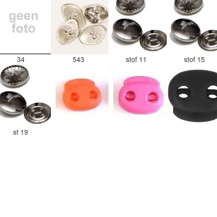
34
543
stof 11
stof 15
st 19