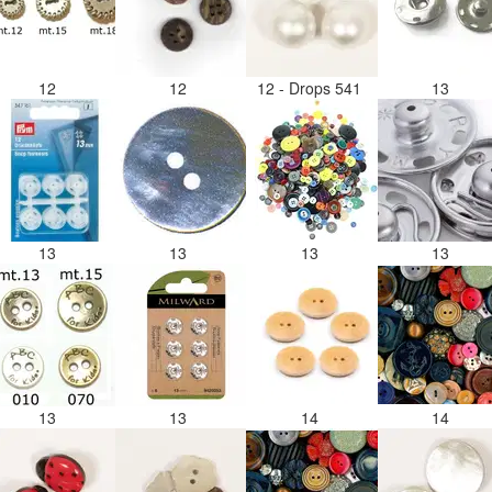
12
12
12 - Drops 541
13
13
13
13
13
13
13
14
14