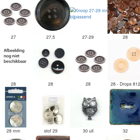
27
27,5
27-29
28
28
28
28
28 - Drops 81
28 mm
stof 29
30 uil
32