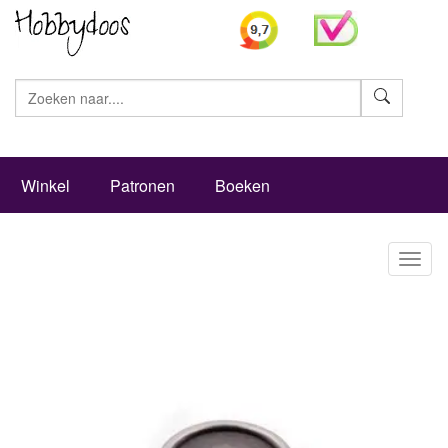
Zoeke
Winkel
Patronen
Boeken
Toggl
naviga