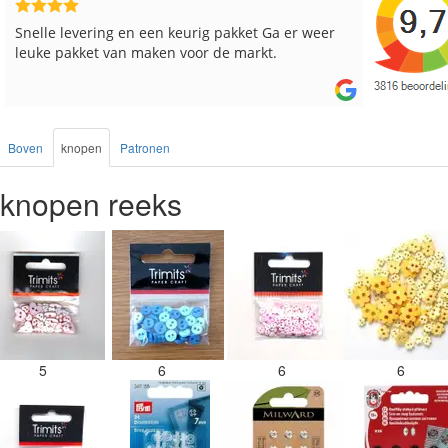
Reeds meerdere keren breigaren en breinaalden
Snelle le
besteld, altijd heel tevreden over de service.
Boven
knopen
Patronen
knopen reeks
5
6
6
6