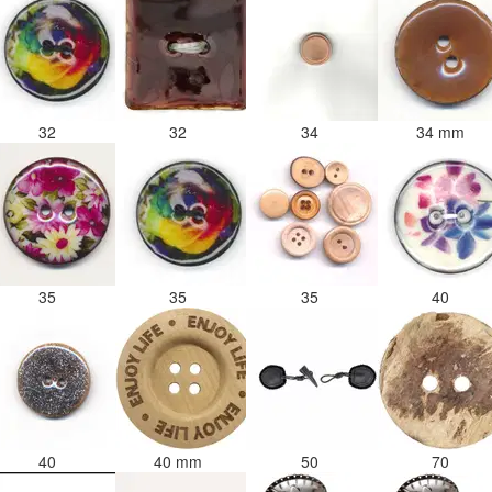
32
32
34
34 mm
35
35
35
40
40
40 mm
50
70