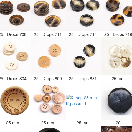
25 - Drops 708
25 - Drops 711
25 - Drops 714
25 - Drops 71
25 - Drops 804
25 - Drops 809
25 - Drops 881
25 mm
25 mm
25 mm
25 mm
26