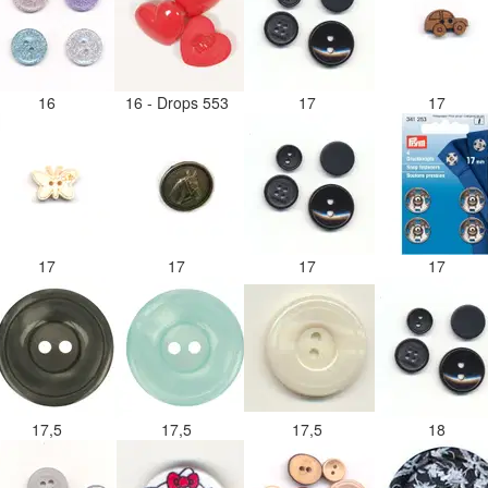
16
16 - Drops 553
17
17
17
17
17
17
17,5
17,5
17,5
18