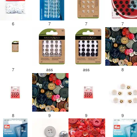
6
7
7
7
7
ass
ass
8
8
9
9
9