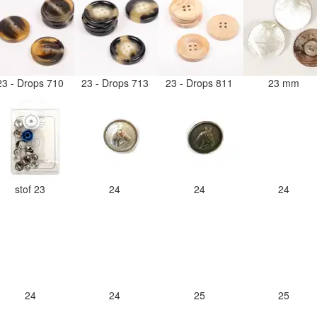
23 - Drops 710
23 - Drops 713
23 - Drops 811
23 mm
stof 23
24
24
24
24
24
25
25