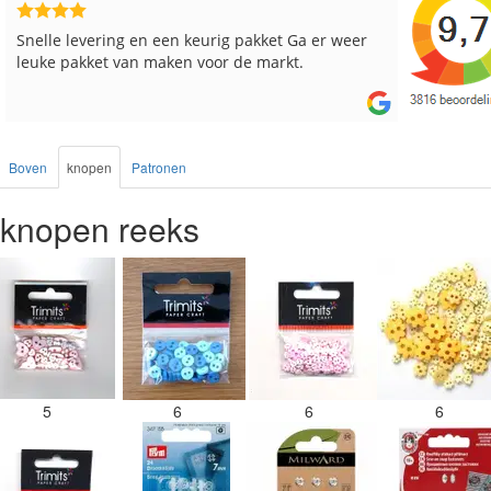
Reeds meerdere keren breigaren en breinaalden
Snelle le
besteld, altijd heel tevreden over de service.
Boven
knopen
Patronen
knopen reeks
5
6
6
6