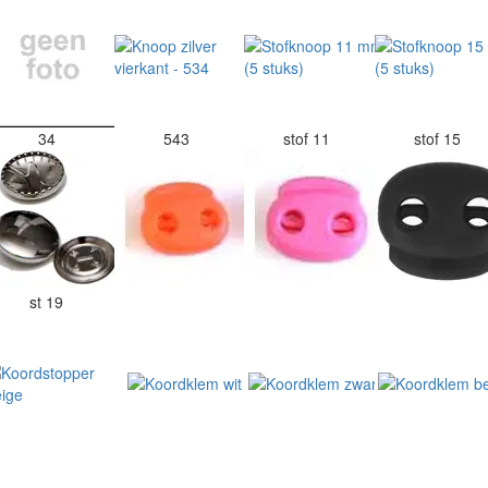
34
543
stof 11
stof 15
st 19