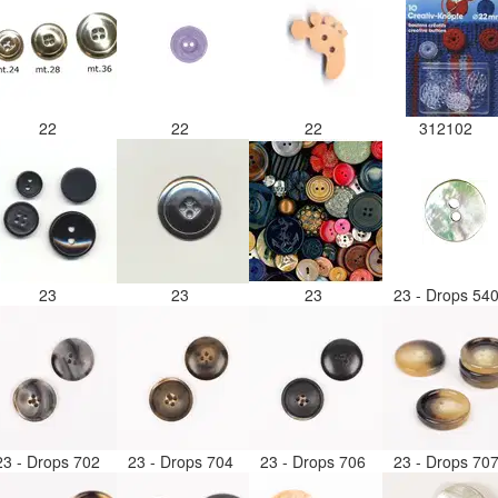
22
22
22
312102
23
23
23
23 - Drops 54
23 - Drops 702
23 - Drops 704
23 - Drops 706
23 - Drops 70