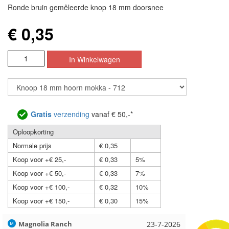
Ronde bruin gemêleerde knop 18 mm doorsnee
€ 0,35
Gratis
verzending
vanaf € 50,-*
Oploopkorting
Normale prijs
€ 0,35
Koop voor +€ 25,-
€ 0,33
5%
Koop voor +€ 50,-
€ 0,33
7%
Koop voor +€ 100,-
€ 0,32
10%
Koop voor +€ 150,-
€ 0,30
15%
Hilde uit Loyers
17-7-2026
Loes uit