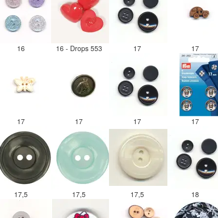
16
16 - Drops 553
17
17
17
17
17
17
17,5
17,5
17,5
18