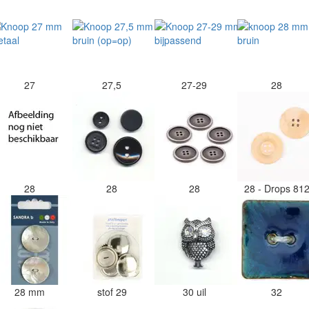
27
27,5
27-29
28
28
28
28
28 - Drops 81
28 mm
stof 29
30 uil
32