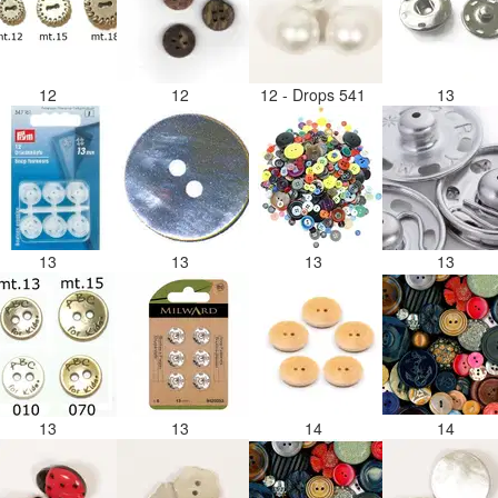
12
12
12 - Drops 541
13
13
13
13
13
13
13
14
14