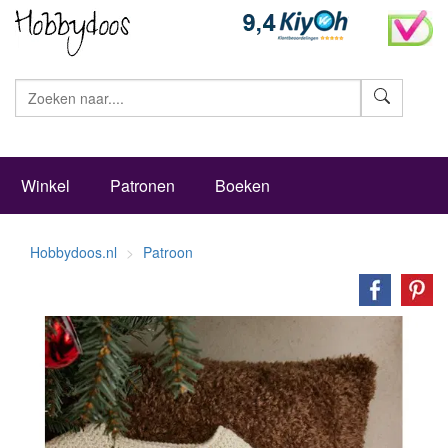
Zoeke
Winkel
Patronen
Boeken
Hobbydoos.nl
Patroon