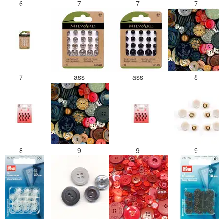
6
7
7
7
7
ass
ass
8
8
9
9
9