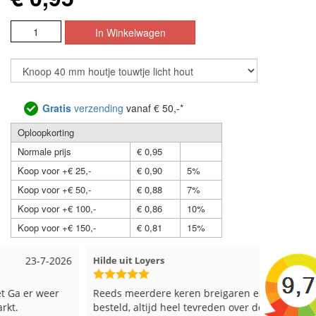
Gratis
verzending
vanaf € 50,-*
Oploopkorting
Normale prijs
€ 0,95
Koop voor +€ 25,-
€ 0,90
5%
Koop voor +€ 50,-
€ 0,88
7%
Koop voor +€ 100,-
€ 0,86
10%
Koop voor +€ 150,-
€ 0,81
15%
Hilde uit Loyers
17-7-2026
Loes uit
Reeds meerdere keren breigaren en breinaalden
Snelle le
besteld, altijd heel tevreden over de service.