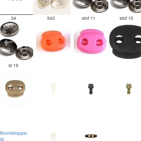
34
543
stof 11
stof 15
st 19