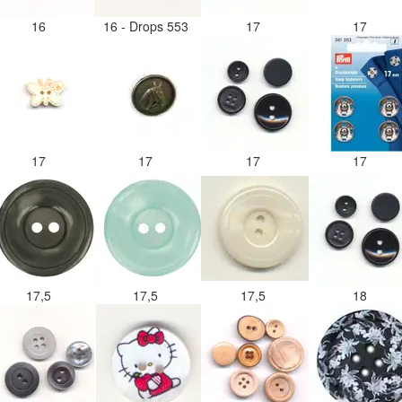
16
16 - Drops 553
17
17
17
17
17
17
17,5
17,5
17,5
18