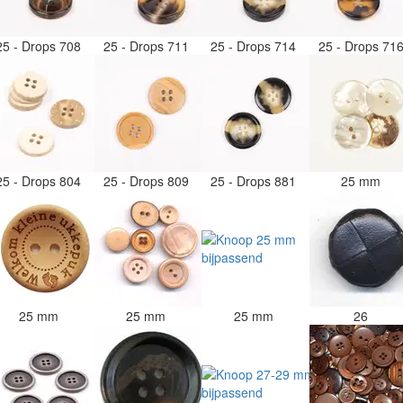
25 - Drops 708
25 - Drops 711
25 - Drops 714
25 - Drops 71
25 - Drops 804
25 - Drops 809
25 - Drops 881
25 mm
25 mm
25 mm
25 mm
26