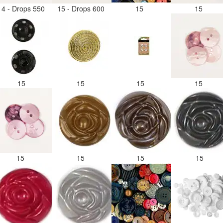
14 - Drops 550
15 - Drops 600
15
15
15
15
15
15
15
15
15
15