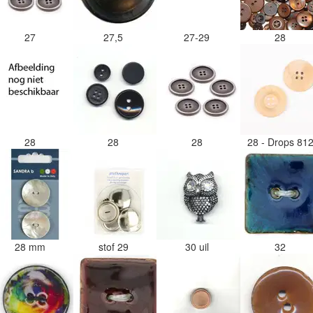
27
27,5
27-29
28
28
28
28
28 - Drops 81
28 mm
stof 29
30 uil
32