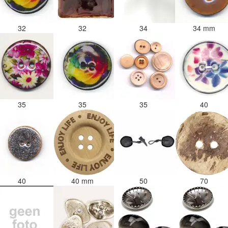
32
32
34
34 mm
35
35
35
40
40
40 mm
50
70