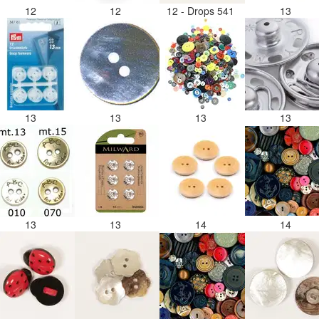
12
12
12 - Drops 541
13
13
13
13
13
13
13
14
14