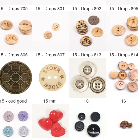
15 - Drops 705
15 - Drops 801
15 - Drops 802
15 - Drops 80
15 - Drops 806
15 - Drops 807
15 - Drops 813
15 - Drops 81
15 - oud goud
15 mm
16
16