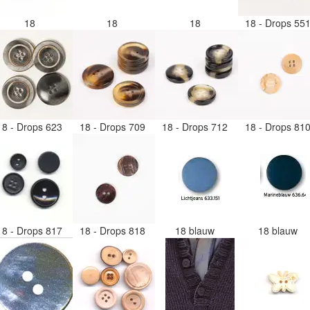
18
18
18
18 - Drops 55
18 - Drops 623
18 - Drops 709
18 - Drops 712
18 - Drops 81
18 - Drops 817
18 - Drops 818
18 blauw
18 blauw