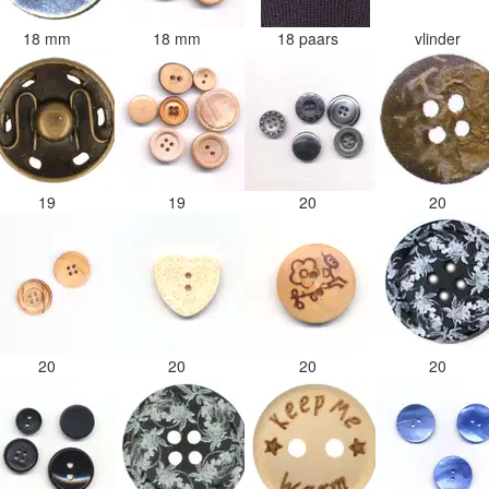
18 mm
18 mm
18 paars
vlinder
19
19
20
20
20
20
20
20