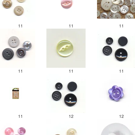
11
11
11
11
11
11
11
12
12