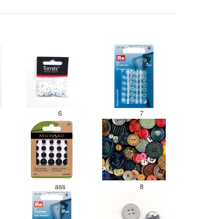
paars besteld en dat word zo los in
een doos gestopt. Geen kleur code
en de vezels waren in elkaar gaan
zitten. Moet nu zelf uitzoeken
welke kleurcode bij welke bol hoort
Had ook 3x 50 gram zwart besteld
maar door de andere bollen zitten
er nu verschillende kleuren vezels
in het zwart. Dat vind ik erg
jammer. Als ik nu wil nabestellen
moet ik maar hopen dat ik de juist
kleurcode bij de juiste bol heb
6
7
gedaan. Misschien een tip om de
kleuren apart in te pakken met een
sticker welke kleur het is?
Desondanks zou ik deze shop zeke
wel aanbevelen wat betreft de
viltwol. Goede prijs/kwaliteit
verhouding.
ass
8