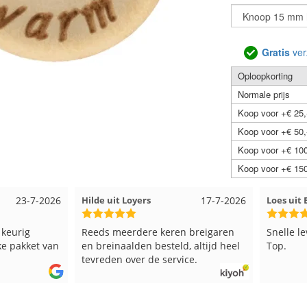
Gratis
ver
Oploopkorting
Normale prijs
Koop voor +€ 25,
Koop voor +€ 50,
Koop voor +€ 100
Koop voor +€ 150
17-7-2026
Loes uit EMMELOORD
12-7-2026
Nell uit
 breigaren
Snelle levering en keurig verpakt.
Goed ver
, altijd heel
Top.
ce.