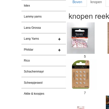
Boven
knopen
Istex
knopen ree
Lammy yarns
Lana Grossa
Lang Yarns
Phildar
5
Rico
Schachenmayr
Scheepjeswol
7
Aktie & koopjes