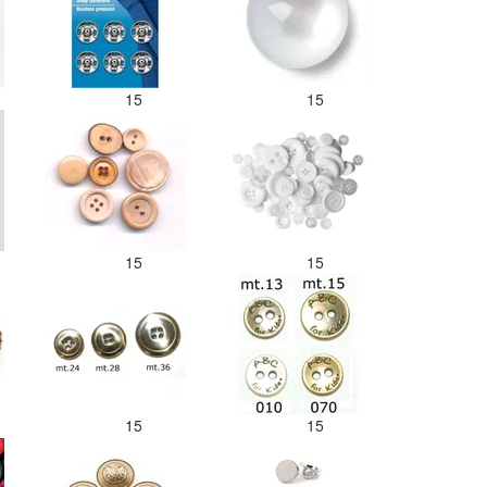
15
15
15
15
15
15