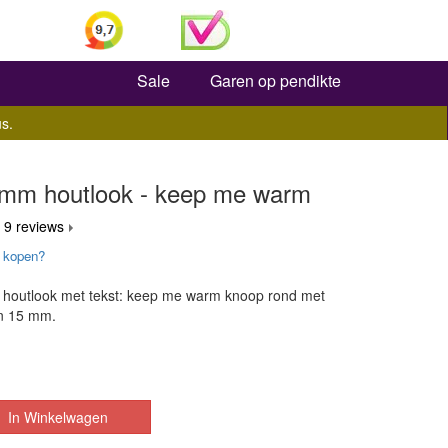
Zoeken
Sale
Garen op pendikte
s.
mm houtlook - keep me warm
 9 reviews
 kopen?
p houtlook met tekst: keep me warm knoop rond met
n 15 mm.