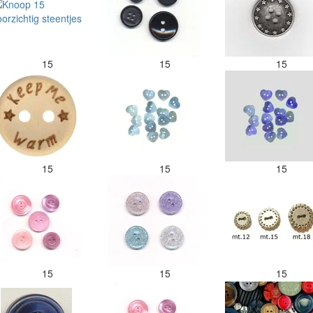
15
15
15
15
15
15
15
15
15