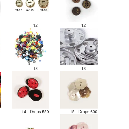
12
12
13
13
14 - Drops 550
15 - Drops 600