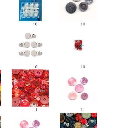
10
10
10
10
11
11