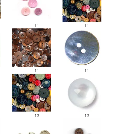
11
11
11
11
12
12