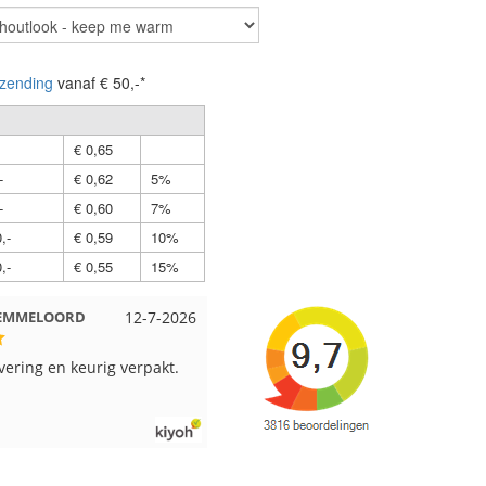
zending
vanaf € 50,-*
€ 0,65
-
€ 0,62
5%
-
€ 0,60
7%
,-
€ 0,59
10%
,-
€ 0,55
15%
 Beuningen
12-7-2026
Wendy uit Amsterdam
11-7-202
pakt en snelgeleverd
Ruime keus aan viltwol, mooie
kleuren en goede kwaliteit. Snel
verzonden. Enigste wat ik een
beetje jammer vind is dat alles los
in een doos word gedaan. Had veel
verschillende kleuren blauw en