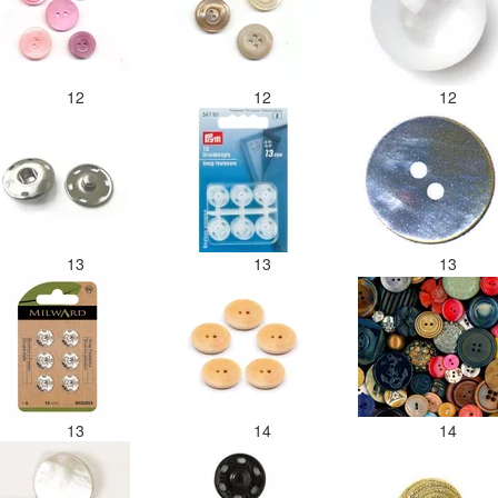
12
12
12
13
13
13
13
14
14