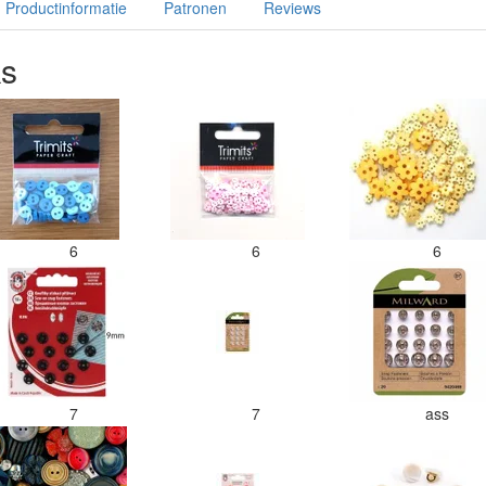
Productinformatie
Patronen
Reviews
ks
6
6
6
7
7
ass