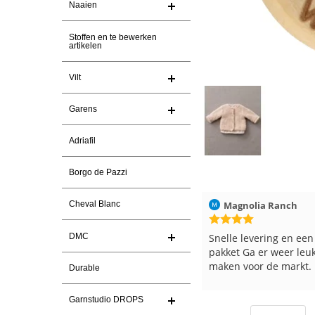
Naaien
Stoffen en te bewerken
artikelen
Vilt
Garens
Adriafil
Borgo de Pazzi
Magnolia Ranch
23-7-2026
Hilde uit Loyers
Cheval Blanc
Snelle levering en een keurig
Reeds meerdere keren
DMC
pakket Ga er weer leuke pakket van
en breinaalden besteld
maken voor de markt.
tevreden over de servi
Durable
Garnstudio DROPS