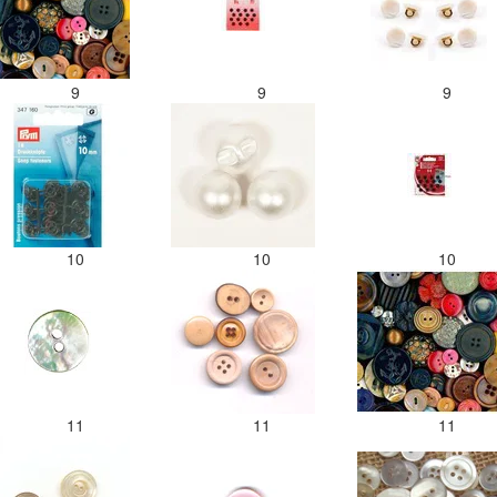
9
9
9
10
10
10
11
11
11