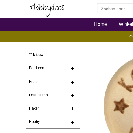
Home
Winke
O
** Nieuw
Borduren
Breien
Fournituren
Haken
Hobby