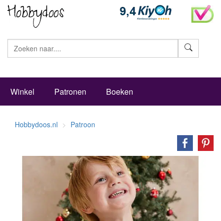
Zoeke
Winkel
Patronen
Boeken
Hobbydoos.nl
Patroon