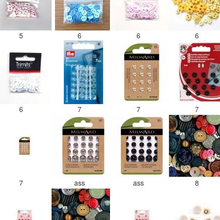
5
6
6
6
6
7
7
7
7
ass
ass
8