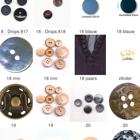
18 - Drops 817
18 - Drops 818
18 blauw
18 blauw
18 mm
18 mm
18 paars
vlinder
19
19
20
20