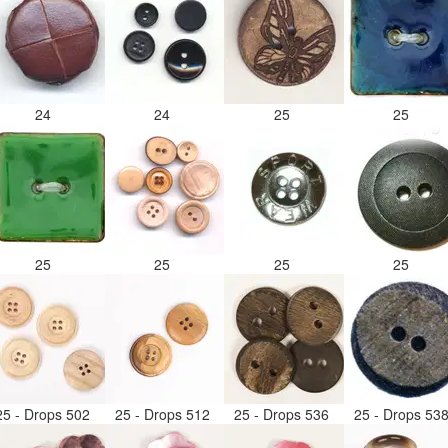
24
24
25
25
25
25
25
25
25 - Drops 502
25 - Drops 512
25 - Drops 536
25 - Drops 53