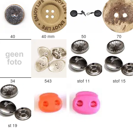
40
40 mm
50
70
34
543
stof 11
stof 15
st 19