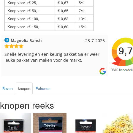
Koop voor +€ 25,-
€ 0,67
5%
Koop voor +€ 50,-
€ 0,65
7%
Koop voor +€ 100,-
€ 0,63
10%
Koop voor +€ 150,-
€ 0,60
15%
Hilde uit Loyers
17-7-2026
Loes uit
Reeds meerdere keren breigaren en breinaalden
Snelle le
besteld, altijd heel tevreden over de service.
Boven
knopen
Patronen
knopen reeks