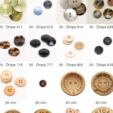
20 - Drops 611
20 - Drops 612
20 - Drops 614
20 - Drops 62
20 - Drops 715
20 - Drops 717
20 - Drops 803
20 - Drops 81
20 mm
20 mm
20 mm
20 mm