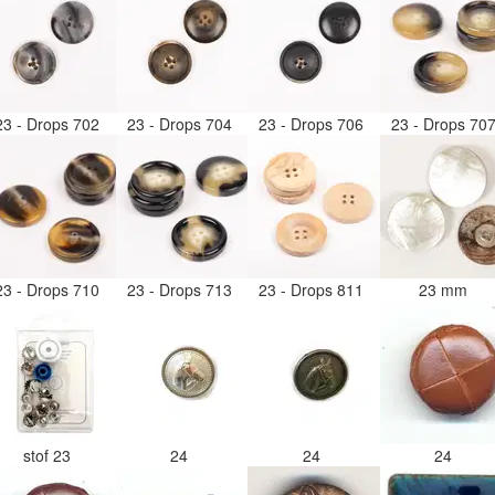
23 - Drops 702
23 - Drops 704
23 - Drops 706
23 - Drops 70
23 - Drops 710
23 - Drops 713
23 - Drops 811
23 mm
stof 23
24
24
24