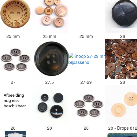
25 mm
25 mm
25 mm
26
27
27,5
27-29
28
28
28
28
28 - Drops 81