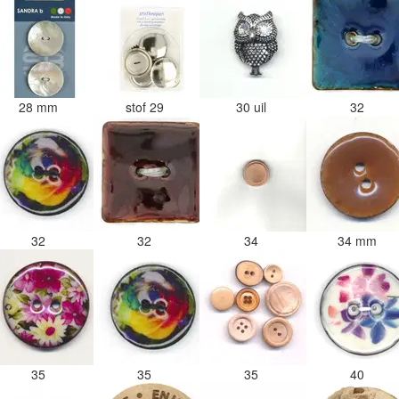
28 mm
stof 29
30 uil
32
32
32
34
34 mm
35
35
35
40