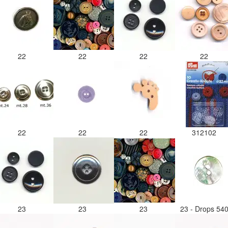
22
22
22
22
22
22
22
312102
23
23
23
23 - Drops 54