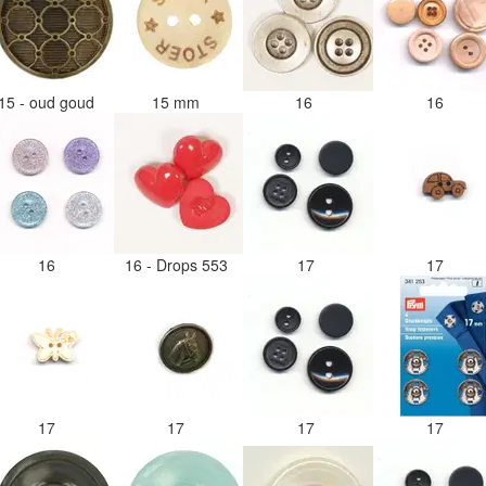
15 - oud goud
15 mm
16
16
16
16 - Drops 553
17
17
17
17
17
17