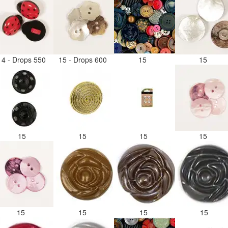
14 - Drops 550
15 - Drops 600
15
15
15
15
15
15
15
15
15
15