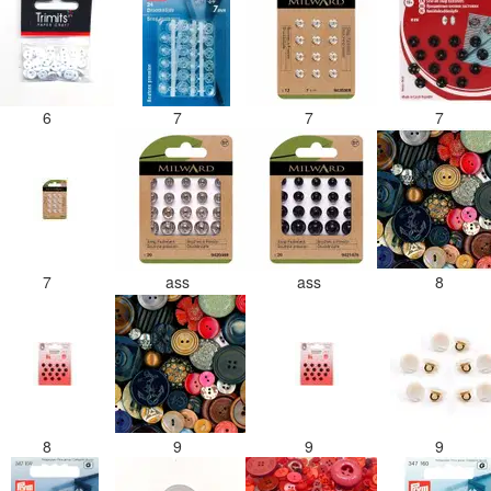
6
7
7
7
7
ass
ass
8
8
9
9
9