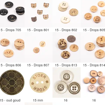
15 - Drops 705
15 - Drops 801
15 - Drops 802
15 - Drops 80
15 - Drops 806
15 - Drops 807
15 - Drops 813
15 - Drops 81
15 - oud goud
15 mm
16
16