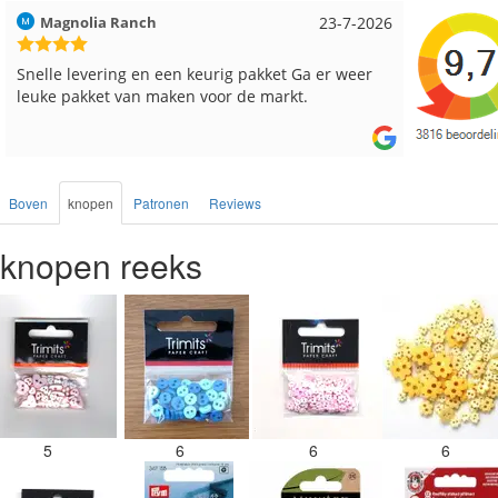
Hilde uit Loyers
17-7-2026
Loes uit
Reeds meerdere keren breigaren en breinaalden
Snelle le
besteld, altijd heel tevreden over de service.
Boven
knopen
Patronen
Reviews
knopen reeks
5
6
6
6