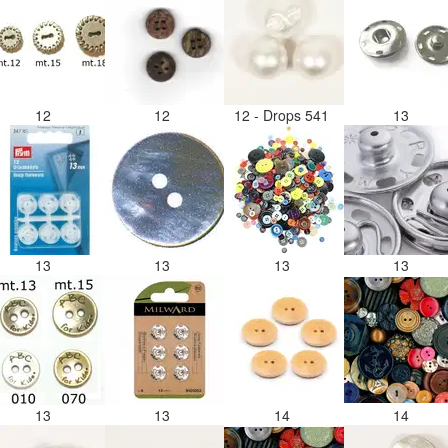
12
12
12 - Drops 541
13
13
13
13
13
13
13
14
14