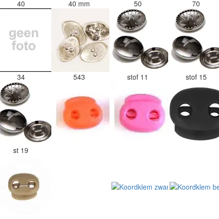
40
40 mm
50
70
34
543
stof 11
stof 15
st 19