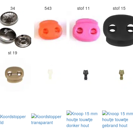
34
543
stof 11
stof 15
st 19