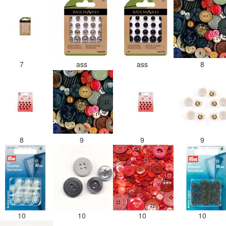
7
ass
ass
8
8
9
9
9
10
10
10
10