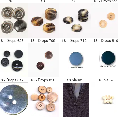
18
18
18
18 - Drops 55
18 - Drops 623
18 - Drops 709
18 - Drops 712
18 - Drops 81
18 - Drops 817
18 - Drops 818
18 blauw
18 blauw