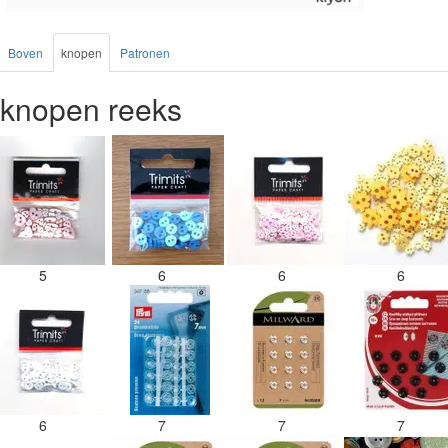
Boven
knopen
Patronen
knopen reeks
5
6
6
6
6
7
7
7