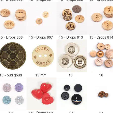
15 - Drops 806
15 - Drops 807
15 - Drops 813
15 - Drops 81
15 - oud goud
15 mm
16
16
16
16 - Drops 553
17
17