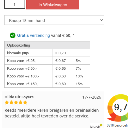
Gratis
verzending
vanaf € 50,-*
Oploopkorting
Normale prijs
€ 0,70
Koop voor +€ 25,-
€ 0,67
5%
Koop voor +€ 50,-
€ 0,65
7%
Koop voor +€ 100,-
€ 0,63
10%
Koop voor +€ 150,-
€ 0,60
15%
Hilde uit Loyers
17-7-2026
Loes uit
Reeds meerdere keren breigaren en breinaalden
Snelle le
besteld, altijd heel tevreden over de service.