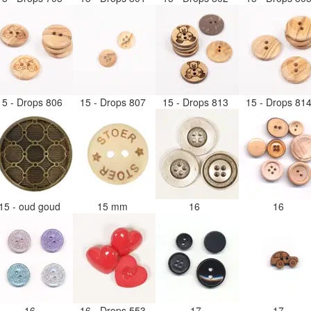
15 - Drops 806
15 - Drops 807
15 - Drops 813
15 - Drops 81
15 - oud goud
15 mm
16
16
16
16 - Drops 553
17
17