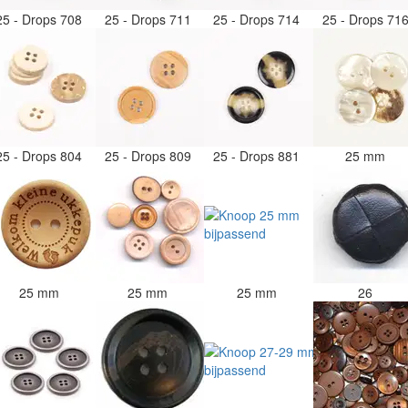
25 - Drops 708
25 - Drops 711
25 - Drops 714
25 - Drops 71
25 - Drops 804
25 - Drops 809
25 - Drops 881
25 mm
25 mm
25 mm
25 mm
26