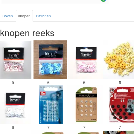
Boven
knopen
Patronen
knopen reeks
5
6
6
6
6
7
7
7