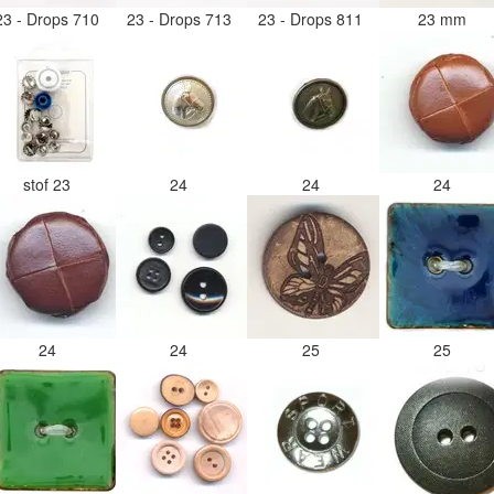
23 - Drops 710
23 - Drops 713
23 - Drops 811
23 mm
stof 23
24
24
24
24
24
25
25