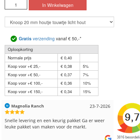
Gratis
verzending
vanaf € 50,-*
Oploopkorting
Normale prijs
€ 0,40
Koop voor +€ 25,-
€ 0,38
5%
Koop voor +€ 50,-
€ 0,37
7%
Koop voor +€ 100,-
€ 0,36
10%
Koop voor +€ 150,-
€ 0,34
15%
Hilde uit Loyers
17-7-2026
Loes uit
Reeds meerdere keren breigaren en breinaalden
Snelle le
besteld, altijd heel tevreden over de service.