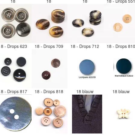
18
18
18
18 - Drops 55
18 - Drops 623
18 - Drops 709
18 - Drops 712
18 - Drops 81
18 - Drops 817
18 - Drops 818
18 blauw
18 blauw