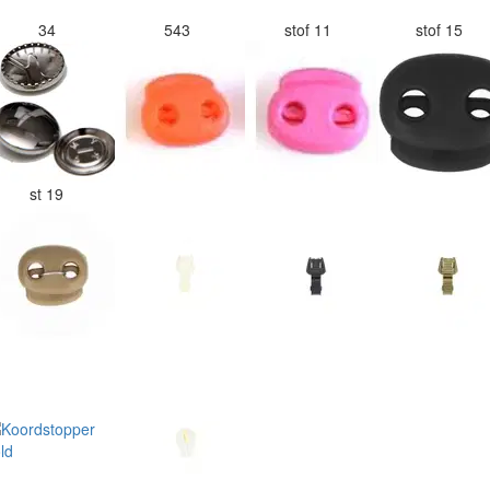
34
543
stof 11
stof 15
st 19