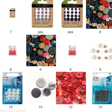
7
ass
ass
8
8
9
9
9
10
10
10
10