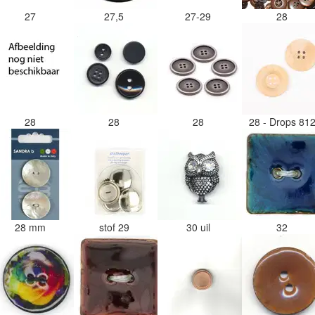
27
27,5
27-29
28
28
28
28
28 - Drops 81
28 mm
stof 29
30 uil
32