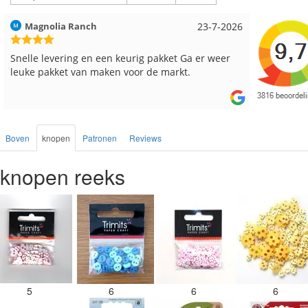
Hilde uit Loyers
17-7-2026
Loes uit
Reeds meerdere keren breigaren en breinaalden
Snelle le
besteld, altijd heel tevreden over de service.
Boven
knopen
Patronen
Reviews
knopen reeks
5
6
6
6