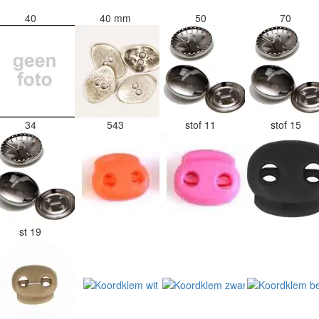
40
40 mm
50
70
34
543
stof 11
stof 15
st 19