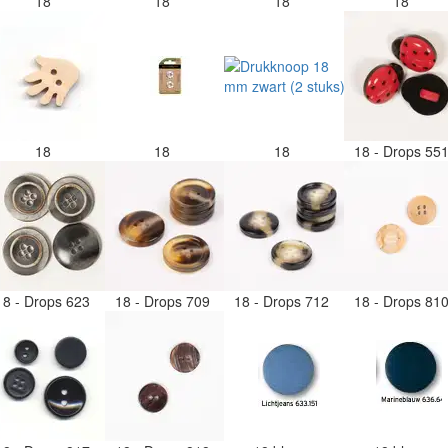
18
18
18
18
18
18
18
18 - Drops 55
18 - Drops 623
18 - Drops 709
18 - Drops 712
18 - Drops 81