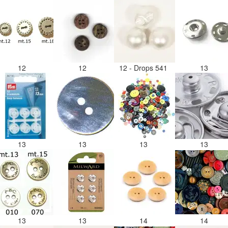
12
12
12 - Drops 541
13
13
13
13
13
13
13
14
14