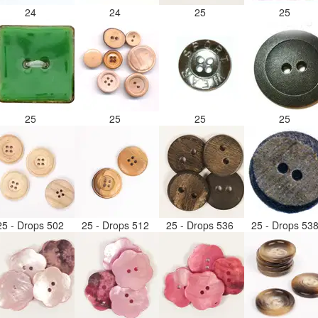
24
24
25
25
25
25
25
25
25 - Drops 502
25 - Drops 512
25 - Drops 536
25 - Drops 53