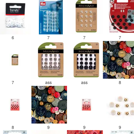
6
7
7
7
7
ass
ass
8
8
9
9
9