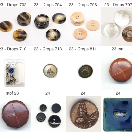
23 - Drops 702
23 - Drops 704
23 - Drops 706
23 - Drops 70
23 - Drops 710
23 - Drops 713
23 - Drops 811
23 mm
stof 23
24
24
24