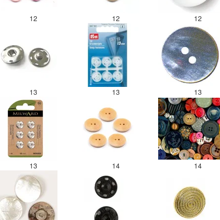
12
12
12
13
13
13
13
14
14