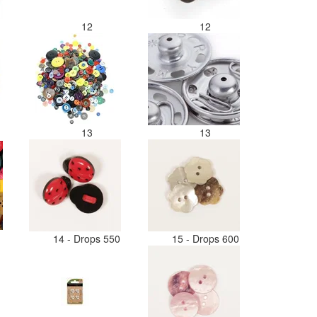
12
12
13
13
14 - Drops 550
15 - Drops 600