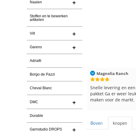
Naaien
Stoffen en te bewerken
artikelen
Vilt
Garens
Adriafil
Christel Vanderlinden
30-7-2026
Magnolia Ranch
Borgo de Pazzi
Snelle levering. En prima garen
Snelle levering en een
Cheval Blanc
pakket Ga er weer leu
maken voor de markt.
DMC
Durable
Boven
knopen
Garnstudio DROPS