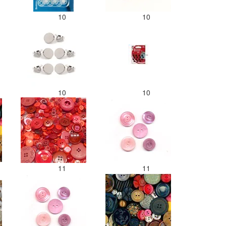
10
10
10
10
11
11