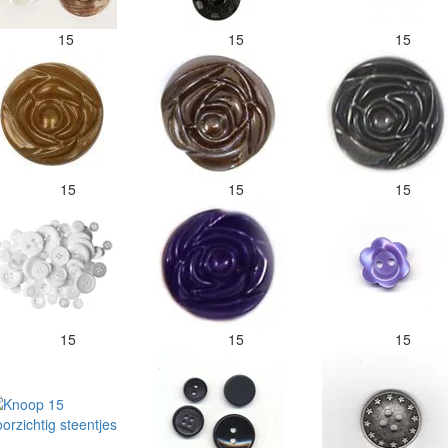
15
15
15
15
15
15
15
15
15