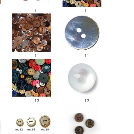
11
11
11
11
12
12