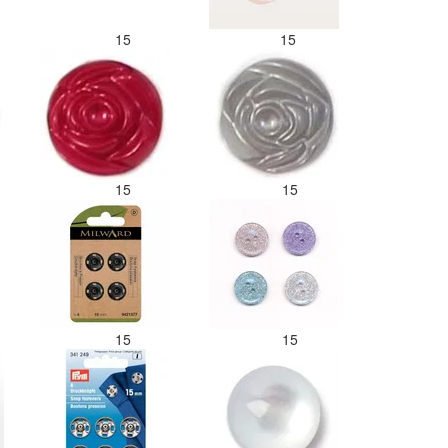
15
15
15
15
15
15