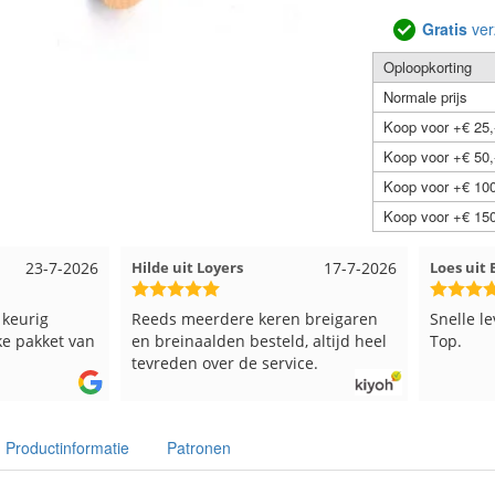
Gratis
ver
Oploopkorting
Normale prijs
Koop voor +€ 25,
Koop voor +€ 50,
Koop voor +€ 100
Koop voor +€ 150
23-7-2026
Hilde uit Loyers
17-7-2026
Loes ui
 keurig
Reeds meerdere keren breigaren
Snelle l
ke pakket van
en breinaalden besteld, altijd heel
Top.
tevreden over de service.
Productinformatie
Patronen