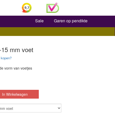
Zoeken
Sale
Garen op pendikte
-15 mm voet
 kopen?
de vorm van voetjes