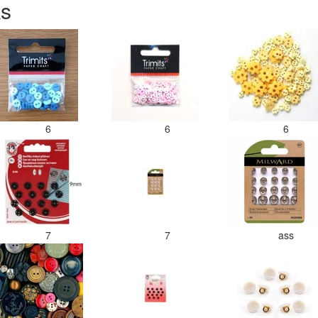
ks
6
6
6
7
7
ass