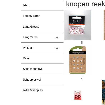
knopen ree
Istex
Lammy yarns
Lana Grossa
Lang Yarns
5
Phildar
Rico
Schachenmayr
7
Scheepjeswol
Aktie & koopjes