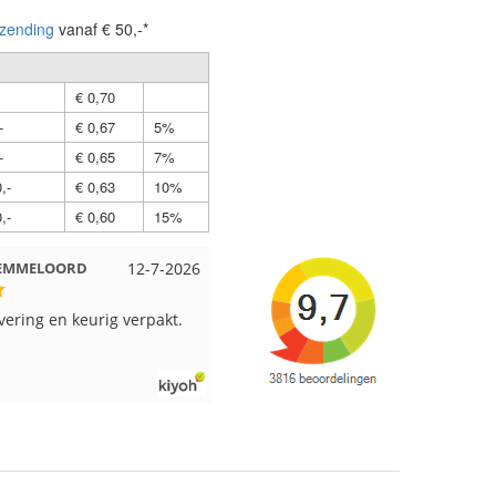
zending
vanaf € 50,-*
€ 0,70
-
€ 0,67
5%
-
€ 0,65
7%
,-
€ 0,63
10%
,-
€ 0,60
15%
t EMMELOORD
12-7-2026
Nell uit Beuningen
12-7-202
evering en keurig verpakt.
Goed verpakt en snelgeleverd