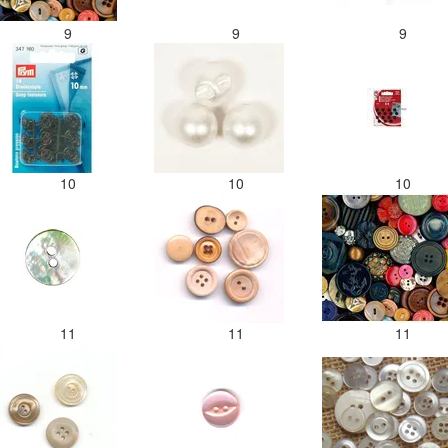
9
9
9
10
10
10
11
11
11