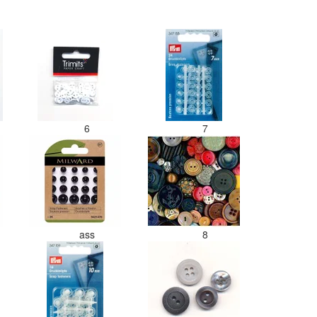
6
7
ass
8