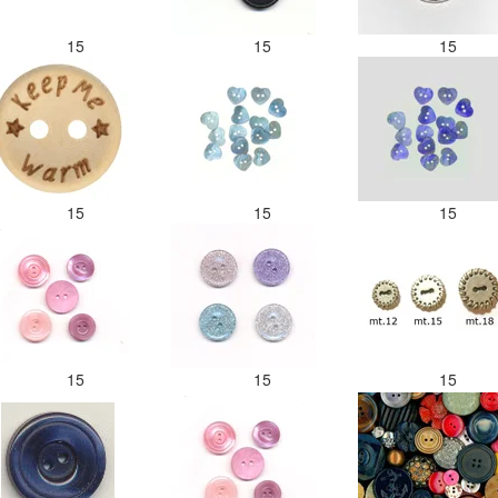
15
15
15
15
15
15
15
15
15