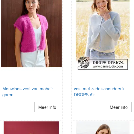
Mouwloos vest van mohair
vest met zadelschouders in
garen
DROPS Air
Meer info
Meer info