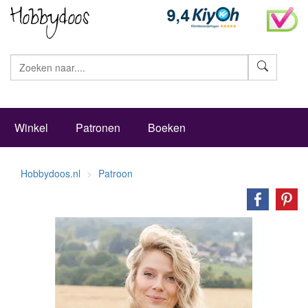
Zoeke
Winkel
Patronen
Boeken
Hobbydoos.nl
Patroon