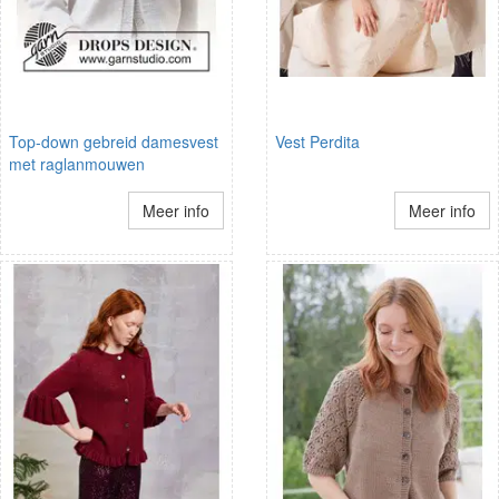
Top-down gebreid damesvest
Vest Perdita
met raglanmouwen
Meer info
Meer info