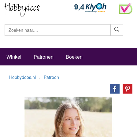
Zoeke
Winkel
Patronen
Boeken
Hobbydoos.nl
Patroon