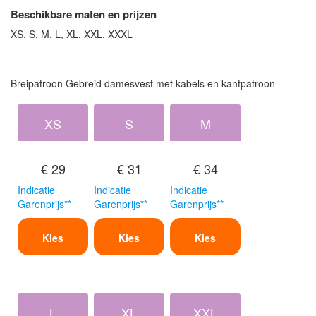
Beschikbare maten en prijzen
XS, S, M, L, XL, XXL, XXXL
Breipatroon Gebreid damesvest met kabels en kantpatroon
XS
S
M
€ 29
€ 31
€ 34
Indicatie
Indicatie
Indicatie
Garenprijs**
Garenprijs**
Garenprijs**
Kies
Kies
Kies
L
XL
XXL