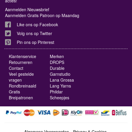
acties!
Aanmelden Nieuwsbrief
Aanmelden Gratis Patroon op Maandag
Like ons op Facebook
Volg ons op Twitter
Pin ons op Pinterest
Klantenservice
Merken
Retourneren
DROPS
Contact
Durable
Veel gestelde
Garnstudio
vragen
Lana Grossa
Rondbreinaald
Lang Yarns
Gratis
Phildar
Breipatronen
Scheepjes
Algemene Voorwaarden
Privacy & Cookies