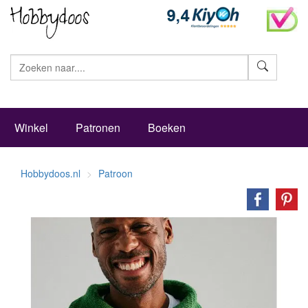
Zoeke
Winkel
Patronen
Boeken
Hobbydoos.nl
Patroon