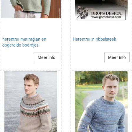
herentrui met raglan en
Herentrui in ribbelsteek
opgerolde boordjes
Meer info
Meer info