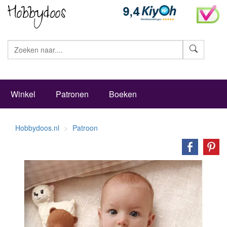
Zoeke
Winkel
Patronen
Boeken
Hobbydoos.nl
Patroon