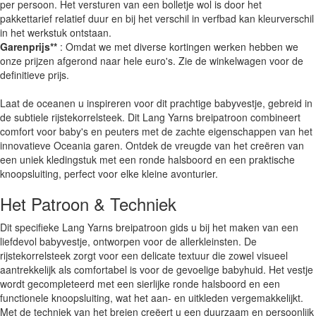
per persoon. Het versturen van een bolletje wol is door het
pakkettarief relatief duur en bij het verschil in verfbad kan kleurverschil
in het werkstuk ontstaan.
Garenprijs**
: Omdat we met diverse kortingen werken hebben we
onze prijzen afgerond naar hele euro's. Zie de winkelwagen voor de
definitieve prijs.
Laat de oceanen u inspireren voor dit prachtige babyvestje, gebreid in
de subtiele rijstekorrelsteek. Dit Lang Yarns breipatroon combineert
comfort voor baby's en peuters met de zachte eigenschappen van het
innovatieve Oceania garen. Ontdek de vreugde van het creëren van
een uniek kledingstuk met een ronde halsboord en een praktische
knoopsluiting, perfect voor elke kleine avonturier.
Het Patroon & Techniek
Dit specifieke Lang Yarns breipatroon gids u bij het maken van een
liefdevol babyvestje, ontworpen voor de allerkleinsten. De
rijstekorrelsteek zorgt voor een delicate textuur die zowel visueel
aantrekkelijk als comfortabel is voor de gevoelige babyhuid. Het vestje
wordt gecompleteerd met een sierlijke ronde halsboord en een
functionele knoopsluiting, wat het aan- en uitkleden vergemakkelijkt.
Met de techniek van het breien creëert u een duurzaam en persoonlijk