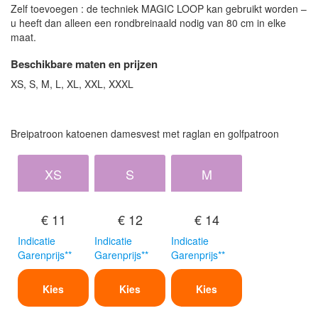
Zelf toevoegen : de techniek MAGIC LOOP kan gebruikt worden –
u heeft dan alleen een rondbreinaald nodig van 80 cm in elke
maat.
Beschikbare maten en prijzen
XS, S, M, L, XL, XXL, XXXL
Breipatroon katoenen damesvest met raglan en golfpatroon
XS
S
M
€ 11
€ 12
€ 14
Indicatie
Indicatie
Indicatie
Garenprijs**
Garenprijs**
Garenprijs**
Kies
Kies
Kies