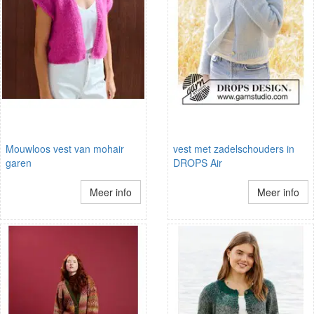
Mouwloos vest van mohair
vest met zadelschouders in
garen
DROPS Air
Meer info
Meer info