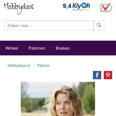
Zoeke
Winkel
Patronen
Boeken
Hobbydoos.nl
Patroon